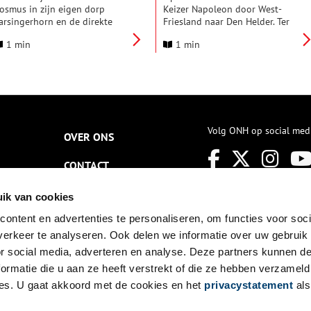
osmus in zijn eigen dorp
Keizer Napoleon door West-
arsingerhorn en de direkte
Friesland naar Den Helder. Ter
mgeving. Het zijn
voorbereiding op zijn komst
1 min
1 min
orpsgezichten en
kregen alle gemeenten waar de
andschappen in aquarel.
keizer eventueel zou kunnen
egelmatig zijn de stolpen een
passeren de opdracht hem met
childeronderwerp en soms ook
voldoende eer te verwelkomen
m een beeld te bewaren als
en de wegen en straten te
lopen dreigt.
verbeteren. Sommige plaatsen
kregen het verzoek hulp te
Volg ONH op social med
verlenen om de doorreis
OVER ONS
zo voorspoedig mogelijk te
laten verlopen. Die
CONTACT
medewerking kwam Klaas Slot
uit Twisk letterlijk duur te
NIEUWSBRIEF
staan.
ik van cookies
ontent en advertenties te personaliseren, om functies voor soci
DISCLAIMER
erkeer te analyseren. Ook delen we informatie over uw gebruik
PRIVACY
or social media, adverteren en analyse. Deze partners kunnen 
ormatie die u aan ze heeft verstrekt of die ze hebben verzameld
TOEGANKELIJKHEID
es. U gaat akkoord met de cookies en het
privacystatement
als