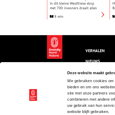
In dit kleine Westfriese dorp
H
met 700 inwoners draait alles
B
om zuivel. Hier is in 1916 de
o
8 min
coöperatieve zuivelfabriek
d
West-Friesland opgericht,
l
tegenwoordig een van de drie
R
zuivelfabrieken die Noord-
s
Holland telt. Voor de Tweede
o
Wereldoorlog telde de provincie
s
nog 258 zuivelfabrieken. Wat
maakt de 100-jarige
VERHALEN
zuivelfabriek van Lutjewinkel
uniek?
NIEUWS
KALENDER
Deze website maakt gebru
We gebruiken cookies om c
THEMA’S
bieden en om ons websitev
ACTIVITEITEN
site met onze partners vo
combineren met andere inf
VIDEO’S
uw gebruik van hun servic
website blijft gebruiken.