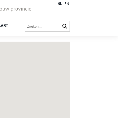
NL
EN
jouw provincie
AART