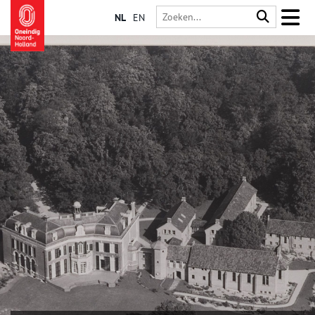
NL
EN