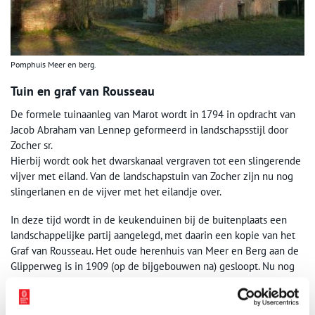
Pomphuis Meer en berg.
Tuin en graf van Rousseau
De formele tuinaanleg van Marot wordt in 1794 in opdracht van
Jacob Abraham van Lennep geformeerd in landschapsstijl door
Zocher sr.
Hierbij wordt ook het dwarskanaal vergraven tot een slingerende
vijver met eiland. Van de landschapstuin van Zocher zijn nu nog
slingerlanen en de vijver met het eilandje over.
In deze tijd wordt in de keukenduinen bij de buitenplaats een
landschappelijke partij aangelegd, met daarin een kopie van het
Graf van Rousseau. Het oude herenhuis van Meer en Berg aan de
Glipperweg is in 1909 (op de bijgebouwen na) gesloopt. Nu nog
aanwezig zijn de later tot koetshuis verbouwde portierswoning
en een bijgebouw dat nu Meerzicht heet. Architect Foeke
Kuipers bouwde elders een nieuw huis Meer en Berg.