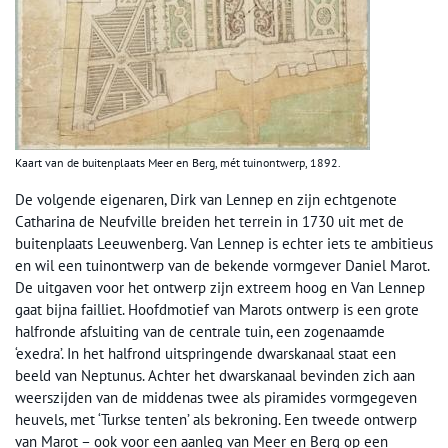
Kaart van de buitenplaats Meer en Berg, mét tuinontwerp, 1892.
De volgende eigenaren, Dirk van Lennep en zijn echtgenote
Catharina de Neufville breiden het terrein in 1730 uit met de
buitenplaats Leeuwenberg. Van Lennep is echter iets te ambitieus
en wil een tuinontwerp van de bekende vormgever Daniel Marot.
De uitgaven voor het ontwerp zijn extreem hoog en Van Lennep
gaat bijna failliet. Hoofdmotief van Marots ontwerp is een grote
halfronde afsluiting van de centrale tuin, een zogenaamde
‘exedra’. In het halfrond uitspringende dwarskanaal staat een
beeld van Neptunus. Achter het dwarskanaal bevinden zich aan
weerszijden van de middenas twee als piramides vormgegeven
heuvels, met ‘Turkse tenten’ als bekroning. Een tweede ontwerp
van Marot – ook voor een aanleg van Meer en Berg op een