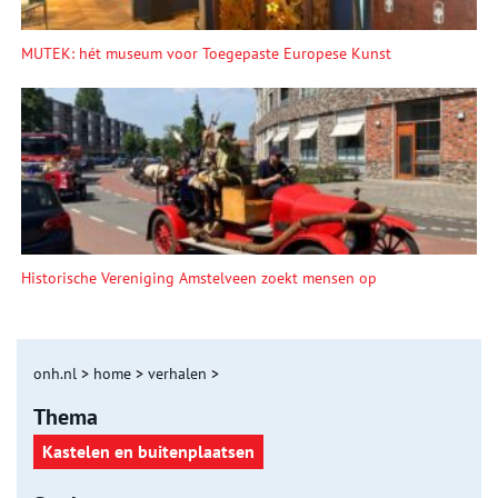
MUTEK: hét museum voor Toegepaste Europese Kunst
Historische Vereniging Amstelveen zoekt mensen op
onh.nl
>
home
>
verhalen
>
Thema
Kastelen en buitenplaatsen