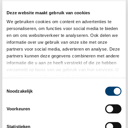
Deze website maakt gebruik van cookies
We gebruiken cookies om content en advertenties te
personaliseren, om functies voor social media te bieden
en om ons websiteverkeer te analyseren. Ook delen we
informatie over uw gebruik van onze site met onze
partners voor social media, adverteren en analyse. Deze
partners kunnen deze gegevens combineren met andere
informatie die u aan ze heeft verstrekt of die ze hebben
verzameld op basis van uw gebruik van hun services. U
gaat akkoord met de cookies en het
privacystatement
als u onze website blijft gebruiken.
Toestemmingsselectie
Noodzakelijk
Gebouw Meerzicht.
Voorkeuren
Woningbouw en wandelbos
Gemeente Heemstede koopt halverwege de twintigste eeuw
Statistieken
Meer en Berg. De gemeente gebruikt het gedeeltelijk voor