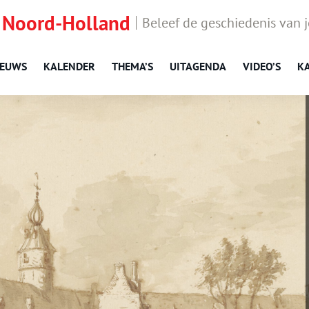
 Noord-Holland
Beleef de geschiedenis van 
IEUWS
KALENDER
THEMA’S
UITAGENDA
VIDEO’S
K