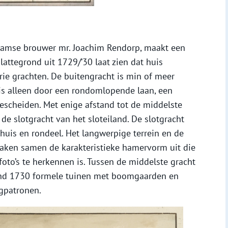
damse brouwer mr. Joachim Rendorp, maakt een
lattegrond uit 1729/’30 laat zien dat huis
ie grachten. De buitengracht is min of meer
 is alleen door een rondomlopende laan, een
escheiden. Met enige afstand tot de middelste
de slotgracht van het sloteiland. De slotgracht
uis en rondeel. Het langwerpige terrein en de
aken samen de karakteristieke hamervorm uit die
oto’s te herkennen is. Tussen de middelste gracht
rond 1730 formele tuinen met boomgaarden en
gpatronen.