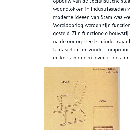
opbouw van de socialistische staa
woonblokken in industriesteden va
moderne ideeën van Stam was wein
Wereldoorlog werden zijn functiona
gesteld. Zijn functionele bouwstij
na de oorlog steeds minder waard
fantasieloos en zonder compromiss
en koos voor een leven in de anon