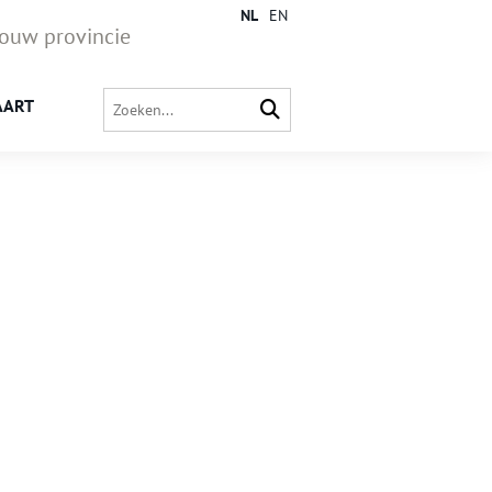
NL
EN
jouw provincie
AART