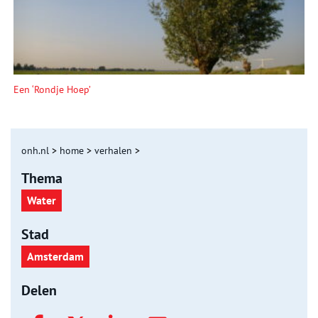
Een ‘Rondje Hoep’
onh.nl
>
home
>
verhalen
>
Thema
Water
Stad
Amsterdam
Delen