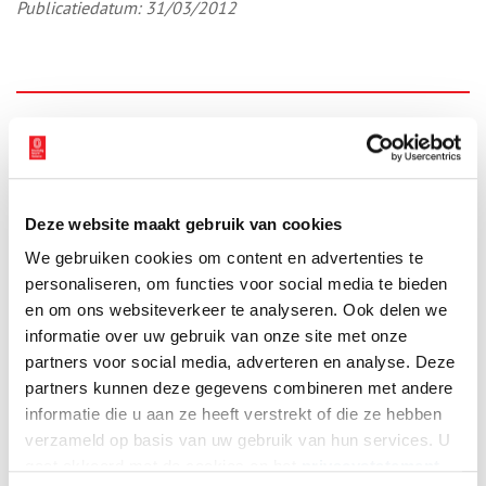
Publicatiedatum: 31/03/2012
Ontvang de nieuwsbrief
Wilt u op de hoogte blijven van de mooiste verhalen en het
laatste erfgoednieuws? Schrijf u dan nu in voor onze
wekelijkse nieuwsbrief!
Deze website maakt gebruik van cookies
We gebruiken cookies om content en advertenties te
personaliseren, om functies voor social media te bieden
en om ons websiteverkeer te analyseren. Ook delen we
Bij inschrijving gaat u akkoord met ons
privacybeleid
.
informatie over uw gebruik van onze site met onze
partners voor social media, adverteren en analyse. Deze
partners kunnen deze gegevens combineren met andere
Aanvullingen
informatie die u aan ze heeft verstrekt of die ze hebben
verzameld op basis van uw gebruik van hun services. U
Vul deze informatie aan of geef een reactie.
gaat akkoord met de cookies en het
privacystatement