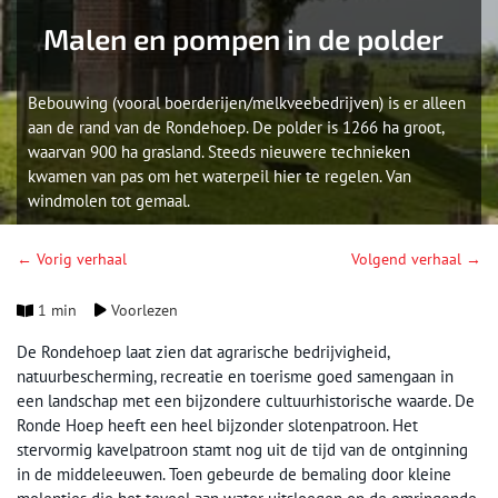
Malen en pompen in de polder
Bebouwing (vooral boerderijen/melkveebedrijven) is er alleen
aan de rand van de Rondehoep. De polder is 1266 ha groot,
waarvan 900 ha grasland. Steeds nieuwere technieken
kwamen van pas om het waterpeil hier te regelen. Van
windmolen tot gemaal.
← Vorig verhaal
Volgend verhaal →
1 min
Voorlezen
De Rondehoep laat zien dat agrarische bedrijvigheid,
natuurbescherming, recreatie en toerisme goed samengaan in
een landschap met een bijzondere cultuurhistorische waarde. De
Ronde Hoep heeft een heel bijzonder slotenpatroon. Het
stervormig kavelpatroon stamt nog uit de tijd van de ontginning
in de middeleeuwen. Toen gebeurde de bemaling door kleine