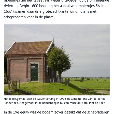
molentjes die het teveel aan water uitsloegen op de omringende
riviertjes. Begin 1600 bedroeg het aantal windmolentjes 36. In
1637 kwamen daar drie grote, achtkante windmolens met
schepraderen voor in de plaats.
Het dieselgemaal aan de Waver verving in 1913 de windmolens van polder de
Rondehoep. Het gemaal in de Rondehoep is nu een museum. Foto: Piet de Boer.
In de 19e eeuw was de bodem zover gezakt dat de schepraderen