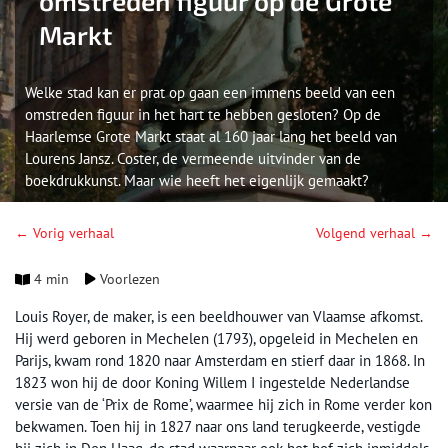
omstreden figuur op de Grote
Markt
Welke stad kan er prat op gaan een immens beeld van een
omstreden figuur in het hart te hebben gesloten? Op de
Haarlemse Grote Markt staat al 160 jaar lang het beeld van
Lourens Jansz. Coster, de vermeende uitvinder van de
boekdrukkunst. Maar wie heeft het eigenlijk gemaakt?
← Vorig verhaal
Volgend verhaal →
4 min
Voorlezen
Louis Royer, de maker, is een beeldhouwer van Vlaamse afkomst.
Hij werd geboren in Mechelen (1793), opgeleid in Mechelen en
Parijs, kwam rond 1820 naar Amsterdam en stierf daar in 1868. In
1823 won hij de door Koning Willem I ingestelde Nederlandse
versie van de ‘Prix de Rome’, waarmee hij zich in Rome verder kon
bekwamen. Toen hij in 1827 naar ons land terugkeerde, vestigde