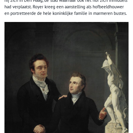
hij zich in Den Haag, de stad waarnaar ook het hof zich inmiddels
had verplaatst. Royer kreeg een aanstelling als hofbeeldhouwer
en portretteerde de hele koninklijke familie in marmeren bustes.