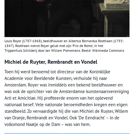
Louis Royer (1787-1868), beeldhouwer en Albertus Bernardus Roothaan (1793-
1847). Roothaan wenst Royer geluk met zijn ‘Prix de Rome’, in het
Trippenhuis.Schilderij door Jan Willem Pienemans. Beeld: Wikimedia Commons
Michiel de Ruyter, Rembrandt en Vondel
Toen hij werd benoemd tot directeur van de Koninklijke
Academie voor Beeldende Kunsten, verhuisde hij naar
Amsterdam. Royer was inmiddels een bekend beeldhouwer en
was ook de oprichter van de Amsterdamse kunstenaarsvereniging
Arti et Amicitiae. Hij profiteerde enorm van het oplevend
nationaal besef. Vele nationale beroemdheden kregen een eigen
standbeeld. Zo vervaardigde hij die van Michiel de Ruyter, Willem
van Oranje, Rembrandt en Vondel. Ook ‘De Eendracht’ – in de
volksmond Naatje op de Dam – was van hem.