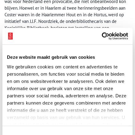
was voor Nederland een provocatie, die niet onbeantwoord kon
blijven. Hoewel er in Haarlem al twee herinneringsbeelden aan
Coster waren in de Haarlemmer Hout en in de Hortus, werd op
initiatief van J.J.F. Noordziek, de onderbibliothecaris van de
Koninklijke Bibliotheek, besloten tot instelling van een
commissie. Dit comité zou de realisatie van een beeld van Coster
voorbereiden. De samenstelling van de commissie was meer
nationaal dan Haarlems, en de Haarlemmers liepen eigenlijk
helemaal niet warm voor het plan. Er waren dan ook maar weinig
Deze website maakt gebruik van cookies
vermogende Haarlemmers die bereid waren geld op te brengen
We gebruiken cookies om content en advertenties te
voor het standbeeld, de ontbrekende rest kwam uit het hele land.
personaliseren, om functies voor social media te bieden
en om ons websiteverkeer te analyseren. Ook delen we
informatie over uw gebruik van onze site met onze
partners voor social media, adverteren en analyse. Deze
partners kunnen deze gegevens combineren met andere
informatie die u aan ze heeft verstrekt of die ze hebben
verzameld op basis van uw gebruik van hun services. U
gaat akkoord met de cookies en het
privacystatement
als u onze website blijft gebruiken.
Toestemmingsselectie