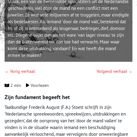
Struik, een van de beroemdste oplichtsters uit de Nederlandse
geschiedenis, viel door de mand na een conflict met een
juwelier. Ze wist vele miljoenen af te troggelen, maar eindigde
als bedelaarster. Als iemand 'door de mand valt', betekend dat
hij of zij is ontmaskerd als leugenaar, bedrieger, dief, domoor
etc. Diegene blijkt dan als het ware 'van lager niveau' te zijn
dan de buitenwereld tot dan toe had verwacht. Maar waar
komt deze uitdrukking vandaan? En wat heeft die mand
ermee te maken?
← Vorig verhaal
Volgend verhaal →
2 min
Voorlezen
Zijn fundament begeeft het
Taalkundige Frederik August (F.A.) Stoett schrijft in zijn
‘Nederlansche spreekwoorden, spreekwijzen, uitdrukkingen en
gezegden’, dat de oorsprong van het ‘door de mand vallen’ te
vinden is in de situatie waarin iemand een beschuldiging
aanvankelijk verloochend, maar vervolgens door onweerlegbare