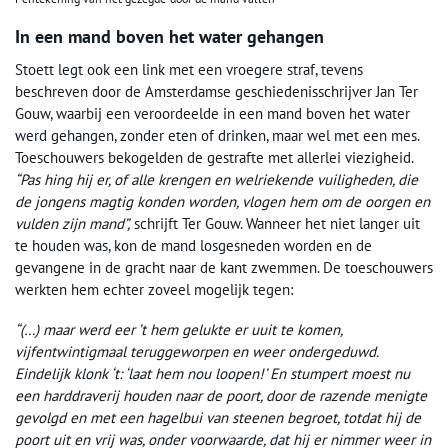
In een mand boven het water gehangen
Stoett legt ook een link met een vroegere straf, tevens
beschreven door de Amsterdamse geschiedenisschrijver Jan Ter
Gouw, waarbij een veroordeelde in een mand boven het water
werd gehangen, zonder eten of drinken, maar wel met een mes.
Toeschouwers bekogelden de gestrafte met allerlei viezigheid.
“Pas hing hij er, of alle krengen en welriekende vuiligheden, die
de jongens magtig konden worden, vlogen hem om de oorgen en
vulden zijn mand”,
schrijft Ter Gouw. Wanneer het niet langer uit
te houden was, kon de mand losgesneden worden en de
gevangene in de gracht naar de kant zwemmen. De toeschouwers
werkten hem echter zoveel mogelijk tegen:
“(…) maar werd eer ’t hem gelukte er uuit te komen,
vijfentwintigmaal teruggeworpen en weer ondergeduwd.
Eindelijk klonk ‘t: ‘laat hem nou loopen!’ En stumpert moest nu
een harddraverij houden naar de poort, door de razende menigte
gevolgd en met een hagelbui van steenen begroet, totdat hij de
poort uit en vrij was, onder voorwaarde, dat hij er nimmer weer in