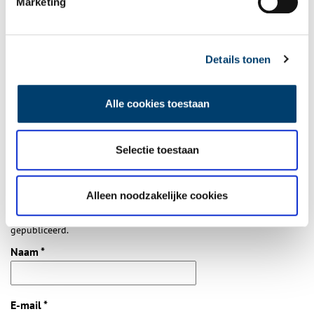
Marketing
Bij inschrijving gaat u akkoord met ons
privacybeleid
.
Details tonen
Aanvullingen
Alle cookies toestaan
Vul deze informatie aan of geef een reactie.
Selectie toestaan
Alleen noodzakelijke cookies
Vereiste velden zijn gemarkeerd met *. Het e-mailadres wordt niet
gepubliceerd.
Naam
*
E-mail
*