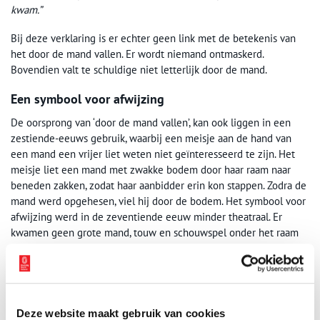
kwam.”
Bij deze verklaring is er echter geen link met de betekenis van
het door de mand vallen. Er wordt niemand ontmaskerd.
Bovendien valt te schuldige niet letterlijk door de mand.
Een symbool voor afwijzing
De oorsprong van ‘door de mand vallen’, kan ook liggen in een
zestiende-eeuws gebruik, waarbij een meisje aan de hand van
een mand een vrijer liet weten niet geïnteresseerd te zijn. Het
meisje liet een mand met zwakke bodem door haar raam naar
beneden zakken, zodat haar aanbidder erin kon stappen. Zodra de
mand werd opgehesen, viel hij door de bodem. Het symbool voor
afwijzing werd in de zeventiende eeuw minder theatraal. Er
kwamen geen grote mand, touw en schouwspel onder het raam
meer aan te pas. De ongelukkige kreeg in die tijd een symbolisch
mandje opgestuurd. Hoe het gezegde ‘door de mand vallen’ zijn
betekenis heeft gekregen, blijft bij deze verklaring echter
onduidelijk. Wanneer ben jij voor het laatste door de mand
gevallen?
Deze website maakt gebruik van cookies