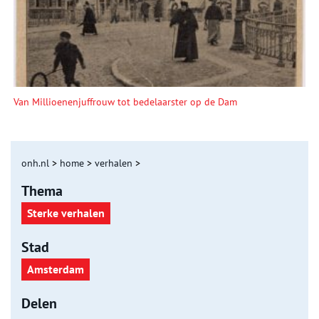
Van Millioenenjuffrouw tot bedelaarster op de Dam
onh.nl
>
home
>
verhalen
>
Thema
Sterke verhalen
Stad
Amsterdam
Delen