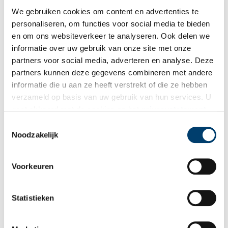
We gebruiken cookies om content en advertenties te
Auteur:
Liza Koppenrade
personaliseren, om functies voor social media te bieden
Bronnen
en om ons websiteverkeer te analyseren. Ook delen we
informatie over uw gebruik van onze site met onze
F.A. Stoett, Nederlandsche spreekwoorden, spreekwijzen,
partners voor social media, adverteren en analyse. Deze
uitdrukkingen en gezegden. W.J. Thieme & Cie, Zutphen 1923-
partners kunnen deze gegevens combineren met andere
1925 (vierde druk).
informatie die u aan ze heeft verstrekt of die ze hebben
Door de mand vallen
verzameld op basis van uw gebruik van hun services. U
gaat akkoord met de cookies en het
privacystatement
Publicatiedatum: 21/01/2016
als u onze website blijft gebruiken.
Toestemmingsselectie
Noodzakelijk
Voorkeuren
Ontvang de nieuwsbrief
Wilt u op de hoogte blijven van de mooiste verhalen en het
Statistieken
laatste erfgoednieuws? Schrijf u dan nu in voor onze
wekelijkse nieuwsbrief!