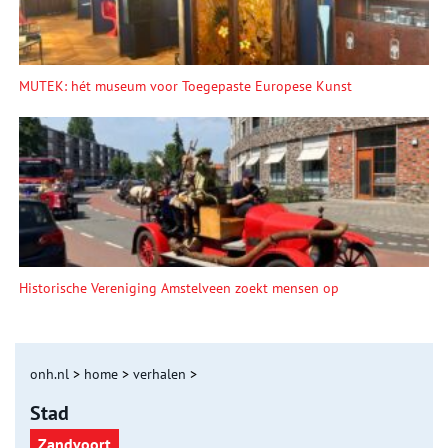
MUTEK: hét museum voor Toegepaste Europese Kunst
Historische Vereniging Amstelveen zoekt mensen op
onh.nl
>
home
>
verhalen
>
Stad
Zandvoort