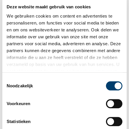
Deze website maakt gebruik van cookies
We gebruiken cookies om content en advertenties te
personaliseren, om functies voor social media te bieden
en om ons websiteverkeer te analyseren. Ook delen we
De eetzaal in het Haarlemse Kinderhuis in Zandvoort, opgericht in 1893 voor
informatie over uw gebruik van onze site met onze
Haarlemse arbeiderskinderen. Opname uit het ‘tweede’ huis, genomen tijdens de
jubileumviering in 1913. Foto P. Clausing junior, Noord-Hollands Archief
partners voor social media, adverteren en analyse. Deze
partners kunnen deze gegevens combineren met andere
Niet alleen liefdadigheid
informatie die u aan ze heeft verstrekt of die ze hebben
De eerste koloniehuizen werden eind negentiende eeuw
verzameld op basis van uw gebruik van hun services. U
gesticht op initiatief van gegoede burgers. Niet alleen de zorg
gaat akkoord met de cookies en het
privacystatement
om het welzijn van ondervoede arbeiderskinderen was hun
als u onze website blijft gebruiken.
Toestemmingsselectie
motief. Zeker zo belangrijk was het voorkomen van besmettelijke
Noodzakelijk
ziekten, ter bescherming van de algemene volksgezondheid.
Vanwege de krappe behuizing, de slechte voeding en het gebrek
aan hygiëne hoorden kinderen uit arbeidersbuurten tot de
Voorkeuren
grootste risicogroep.
De vooruitgang van de medische wetenschap, maar vooral de
Statistieken
stijgende algemene welvaart maakte de koloniehuizen ‘oude stijl’