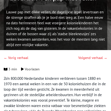
Lauwe pap met dikke vellen, de dagelijkse lepel levertraan en
de strenge straffen als je je bord niet leeg at. Een halve eeuw
na dato herinneren heel wat vroegere koloniekinderen het
zich nog als de dag van gisteren. In de vakantiekolonies in de
duinen of de bossen waar zij als ‘stadse bleekneusjes’ zes
weken kwamen aansterken, was het voor de meesten lang niet
altijd een vrolijke vakantie.
← Vorig verhaal
Volgend verhaal →
3 min
Voorlezen
Zo’n 800.000 Nederlandse kinderen verbleven tussen 1880 en
1970 een aantal weken in een van de 50 koloniehuizen die in de
loop der tijd werden gesticht. Ze kwamen in meerderheid uit
gezinnen uit de stedelijke arbeidersbuurten. Hun verblijf in de
vakantiekolonies was vooral preventief. Te kleine, magere en
zwakke kinderen waren extra vatbaar voor besmettelijke ziekten