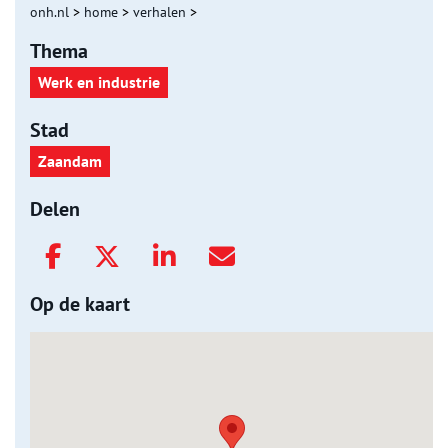
onh.nl
>
home
>
verhalen
>
Thema
Werk en industrie
Stad
Zaandam
Delen
Op de kaart