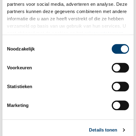
partners voor social media, adverteren en analyse. Deze
partners kunnen deze gegevens combineren met andere
informatie die u aan ze heeft verstrekt of die ze hebben
verzameld op basis van uw gebruik van hun services. U
gaat akkoord met de cookies en het
privacystatement
als u onze website blijft gebruiken.
Toestemmingsselectie
Noodzakelijk
Voorkeuren
Statistieken
Gevelsteen aan de Cor Bruijnweg te Wormerveer, 1998.
Publicatiedatum: 31/07/2011
Marketing
Details tonen