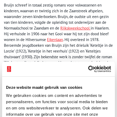
Bruijn schreef in totaal zestig romans voor volwassenen en
kinderen, waarvan er twintig zich in de Zaanstreek afspelen,
waaronder zeven kinderboeken. Bruijn, de oudste uit een gezin
van tien kinderen, volgde de opleiding tot onderwijzer aan de
Normaalschool te Zaandam en de
Rijkskweekschool
in Haarlem.
Hij verhuisde in 1906 naar het Gooi waar hij tot zijn dood bleef
wonen in de Hilversumse
Eikenlaan
. Hij overleed in 1978.
Beroemde jeugdboeken van Bruijn zijn het drieluik ‘Keteltje in de
Lorzie’ (1922), ‘Keteltje in het veerhuis’ (1922) en ‘Keteltjes
thuisvaart’ (1930). Zijn bekendste werk is zonder twijfel de roman
‘Sil de strandjutter’ die later werd bewerkt tot een televisieserie.
De naam van Cor Bruijn leeft nog altijd voort in Wormerveer. Er is
een straat naar hem vernoemd, het buurthuis aan het Marktplein
kreeg de naam De Lorzie en op het plein voor het buurthuis staat
een beeldje van Keteltje.
Deze website maakt gebruik van cookies
We gebruiken cookies om content en advertenties te
Gevelsteen aan de Cor Bruijnweg te Wormerveer,
personaliseren, om functies voor social media te bieden
1998.
en om ons websiteverkeer te analyseren. Ook delen we
Beeld: Gemeentearchief Zaanstad.
informatie over uw gebruik van onze site met onze