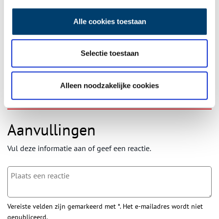
Ontvang de nieuwsbrief
Alle cookies toestaan
Wilt u op de hoogte blijven van de mooiste verhalen en het
laatste erfgoednieuws? Schrijf u dan nu in voor onze
wekelijkse nieuwsbrief!
Selectie toestaan
Alleen noodzakelijke cookies
Bij inschrijving gaat u akkoord met ons
privacybeleid
.
Aanvullingen
Vul deze informatie aan of geef een reactie.
Vereiste velden zijn gemarkeerd met *. Het e-mailadres wordt niet
gepubliceerd.