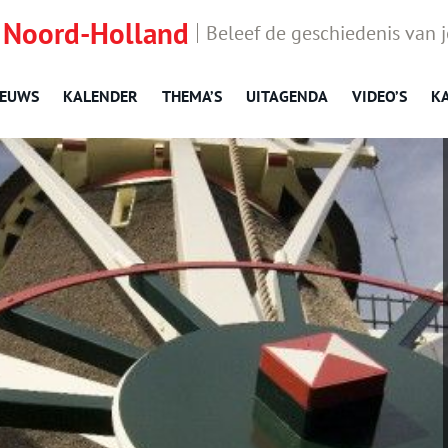
 Noord-Holland
Beleef de geschiedenis van 
IEUWS
KALENDER
THEMA’S
UITAGENDA
VIDEO’S
K