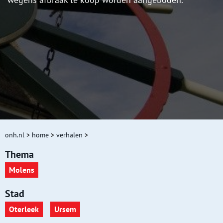
onh.nl
>
home
>
verhalen
>
Thema
Molens
Stad
Oterleek
Ursem