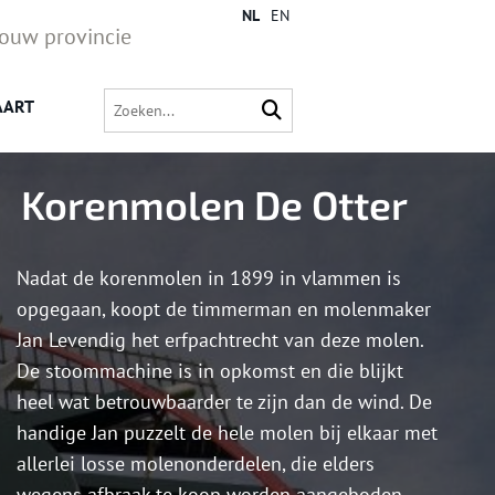
NL
EN
jouw provincie
AART
Korenmolen De Otter
Nadat de korenmolen in 1899 in vlammen is
opgegaan, koopt de timmerman en molenmaker
Jan Levendig het erfpachtrecht van deze molen.
De stoommachine is in opkomst en die blijkt
heel wat betrouwbaarder te zijn dan de wind. De
handige Jan puzzelt de hele molen bij elkaar met
allerlei losse molenonderdelen, die elders
wegens afbraak te koop worden aangeboden.