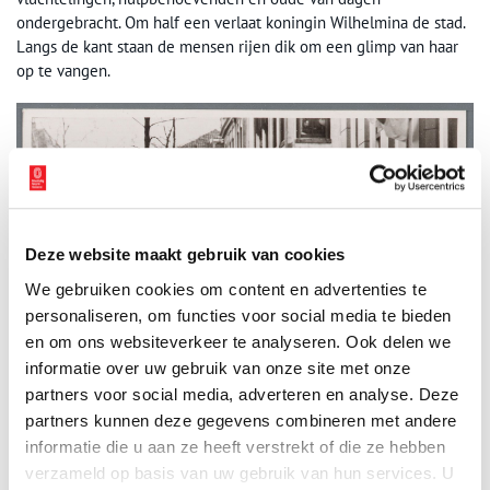
ondergebracht. Om half een verlaat koningin Wilhelmina de stad.
Langs de kant staan de mensen rijen dik om een glimp van haar
op te vangen.
Deze website maakt gebruik van cookies
We gebruiken cookies om content en advertenties te
personaliseren, om functies voor social media te bieden
en om ons websiteverkeer te analyseren. Ook delen we
informatie over uw gebruik van onze site met onze
partners voor social media, adverteren en analyse. Deze
Koningin Wilhelmina bezoekt het door watersnood getroffen Purmerend. Foto:
partners kunnen deze gegevens combineren met andere
Waterlands Archief. Fotonummer:
WAT001005102.
informatie die u aan ze heeft verstrekt of die ze hebben
Eerste ‘mediaramp’ van Nederland
verzameld op basis van uw gebruik van hun services. U