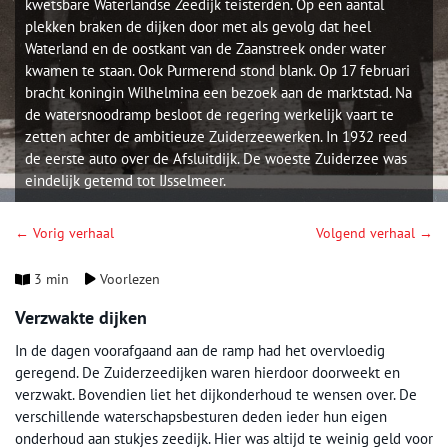
kwetsbare Waterlandse Zeedijk teisterden. Op een aantal
plekken braken de dijken door met als gevolg dat heel
Waterland en de oostkant van de Zaanstreek onder water
kwamen te staan. Ook Purmerend stond blank. Op 17 februari
bracht koningin Wilhelmina een bezoek aan de marktstad. Na
de watersnoodramp besloot de regering werkelijk vaart te
zetten achter de ambitieuze Zuiderzeewerken. In 1932 reed
de eerste auto over de Afsluitdijk. De woeste Zuiderzee was
eindelijk getemd tot IJsselmeer.
← Vorig verhaal
Volgend verhaal →
3 min
Voorlezen
Verzwakte dijken
In de dagen voorafgaand aan de ramp had het overvloedig
geregend. De Zuiderzeedijken waren hierdoor doorweekt en
verzwakt. Bovendien liet het dijkonderhoud te wensen over. De
verschillende waterschapsbesturen deden ieder hun eigen
onderhoud aan stukjes zeedijk. Hier was altijd te weinig geld voor