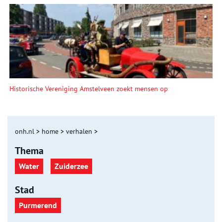
Historische Vereniging Amstelveen zoekt mensen op
onh.nl
>
home
>
verhalen
>
Thema
Water
Zuiderzee
Stad
Purmerend