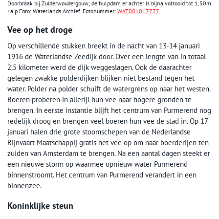
Doorbraak bij Zuiderwoudergouw; de hulpdam er achter is bijna voltooid tot 1,50m
+a.p Foto: Waterlands Archief. Fotonummer:
WAT001017777.
Vee op het droge
Op verschillende stukken breekt in de nacht van 13-14 januari
1916 de Waterlandse Zeedijk door. Over een lengte van in totaal
2,5 kilometer werd de dijk weggeslagen. Ook de daarachter
gelegen zwakke polderdijken blijken niet bestand tegen het
water. Polder na polder schuift de watergrens op naar het westen.
Boeren proberen in allerijl hun vee naar hogere gronden te
brengen. In eerste instantie blijft het centrum van Purmerend nog
redelijk droog en brengen veel boeren hun vee de stad in. Op 17
januari halen drie grote stoomschepen van de Nederlandse
Rijnvaart Maatschappij gratis het vee op om naar boerderijen ten
zuiden van Amsterdam te brengen. Na een aantal dagen steekt er
een nieuwe storm op waarmee opnieuw water Purmerend
binnenstroomt. Het centrum van Purmerend verandert in een
binnenzee.
Koninklijke steun