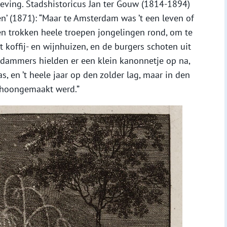
ving. Stadshistoricus Jan ter Gouw (1814-1894)
en’ (1871): “Maar te Amsterdam was ’t een leven of
en trokken heele troepen jongelingen rond, om te
t koffij- en wijnhuizen, en de burgers schoten uit
dammers hielden er een klein kanonnetje op na,
, en ’t heele jaar op den zolder lag, maar in den
choongemaakt werd.”