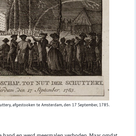
uttery, afgestooken te Amsterdam, den 17 September, 1785.
 de hand en werd meermalen verboden. Maar omdat