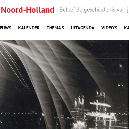
 Noord-Holland
Beleef de geschiedenis van 
IEUWS
KALENDER
THEMA’S
UITAGENDA
VIDEO’S
K