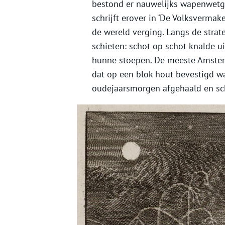
bestond er nauwelijks wapenwetge
schrijft erover in ‘De Volksvermak
de wereld verging. Langs de strat
schieten: schot op schot knalde ui
hunne stoepen. De meeste Amster
dat op een blok hout bevestigd was
oudejaarsmorgen afgehaald en s