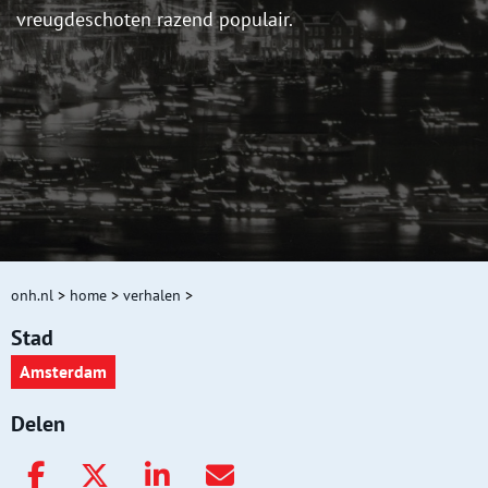
vreugdeschoten razend populair.
onh.nl
>
home
>
verhalen
>
Stad
Amsterdam
Delen