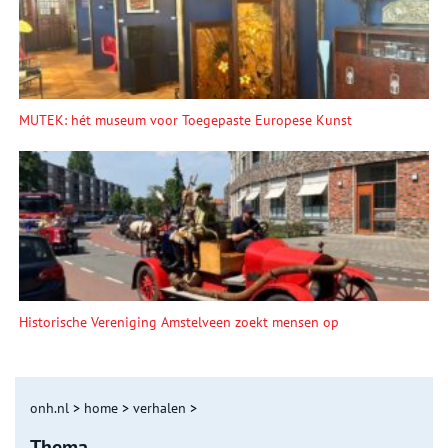
MUTEK: hét museum voor Toegepaste Europese Kunst
Historische Vereniging Amstelveen zoekt mensen op
onh.nl
>
home
>
verhalen
>
Thema