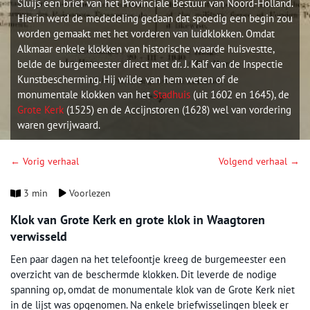
Sluijs een brief van het Provinciale Bestuur van Noord-Holland.
Hierin werd de mededeling gedaan dat spoedig een begin zou
worden gemaakt met het vorderen van luidklokken. Omdat
Alkmaar enkele klokken van historische waarde huisvestte,
belde de burgemeester direct met dr. J. Kalf van de Inspectie
Kunstbescherming. Hij wilde van hem weten of de
monumentale klokken van het
Stadhuis
(uit 1602 en 1645), de
Grote Kerk
(1525) en de Accijnstoren (1628) wel van vordering
waren gevrijwaard.
← Vorig verhaal
Volgend verhaal →
3 min
Voorlezen
Klok van Grote Kerk en grote klok in Waagtoren
verwisseld
Een paar dagen na het telefoontje kreeg de burgemeester een
overzicht van de beschermde klokken. Dit leverde de nodige
spanning op, omdat de monumentale klok van de Grote Kerk niet
in de lijst was opgenomen. Na enkele briefwisselingen bleek er