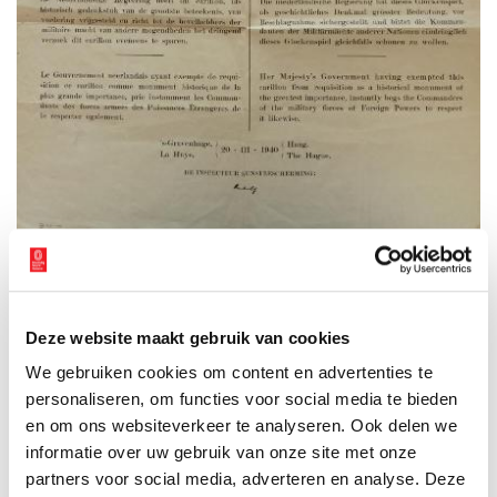
Het document dat Monumentenzorg in maart 1940, twee
maanden voor de bezetting, bij het carillon van de Grote Kerk
heeft opgehangen.
Deze website maakt gebruik van cookies
Witte P’s
We gebruiken cookies om content en advertenties te
Door alle voorvallen en miscommunicaties bleek de bescherming
personaliseren, om functies voor social media te bieden
van de belangrijkste klokken alles behalve zeker. Op advies van J.
en om ons websiteverkeer te analyseren. Ook delen we
Belonje, die de registratie van de klokkenvordering in Noord-
informatie over uw gebruik van onze site met onze
Holland coördineerde, schilderde gemeentewerken daarom witte
‘P’-s van Prüfung op de klokken van de Kapelkerk, de Accijnstoren
partners voor social media, adverteren en analyse. Deze