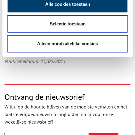
de Accijnstoren, het Stadhuis, de Grote Kerk en de Waag? Die
Alle cookies toestaan
lieten op
5 mei 1945
heel Alkmaar weten dat Nederland bevrijd
was. Ze hingen er nog! Maar het was het zorgenkindje van de
gemeente dat de boventoon voerde: om half tien ’s ochtends
Selectie toestaan
luidde de zo ernstig bedreigde Waagklok als eerste de bevrijding
in.
Alleen noodzakelijke cookies
Auteur
: Emmie Snijders.
Publicatiedatum: 11/05/2011
Ontvang de nieuwsbrief
Wilt u op de hoogte blijven van de mooiste verhalen en het
laatste erfgoednieuws? Schrijf u dan nu in voor onze
wekelijkse nieuwsbrief!