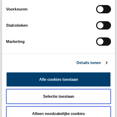
Naam
*
Voorkeuren
E-mail
*
Statistieken
Marketing
Vink dit aan als u op de hoogte gehouden wil worden.
Details tonen
Lees meer verhalen
Alle cookies toestaan
Selectie toestaan
Alleen noodzakelijke cookies