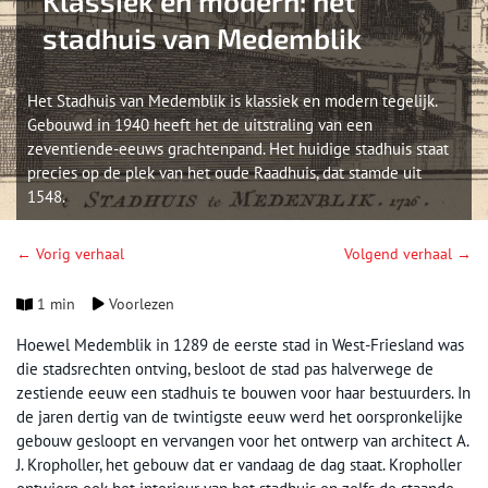
Klassiek én modern: het
stadhuis van Medemblik
Het Stadhuis van Medemblik is klassiek en modern tegelijk.
Gebouwd in 1940 heeft het de uitstraling van een
zeventiende-eeuws grachtenpand. Het huidige stadhuis staat
precies op de plek van het oude Raadhuis, dat stamde uit
1548.
← Vorig verhaal
Volgend verhaal →
1 min
Voorlezen
Hoewel Medemblik in 1289 de eerste stad in West-Friesland was
die stadsrechten ontving, besloot de stad pas halverwege de
zestiende eeuw een stadhuis te bouwen voor haar bestuurders. In
de jaren dertig van de twintigste eeuw werd het oorspronkelijke
gebouw gesloopt en vervangen voor het ontwerp van architect A.
J. Kropholler, het gebouw dat er vandaag de dag staat. Kropholler