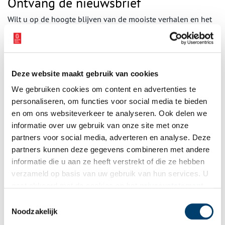
Ontvang de nieuwsbrief
Wilt u op de hoogte blijven van de mooiste verhalen en het
laatste erfgoednieuws? Schrijf u dan nu in voor onze
wekelijkse nieuwsbrief!
Deze website maakt gebruik van cookies
We gebruiken cookies om content en advertenties te
Bij inschrijving gaat u akkoord met ons
privacybeleid
.
personaliseren, om functies voor social media te bieden
en om ons websiteverkeer te analyseren. Ook delen we
Aanvullingen
informatie over uw gebruik van onze site met onze
partners voor social media, adverteren en analyse. Deze
Vul deze informatie aan of geef een reactie.
partners kunnen deze gegevens combineren met andere
informatie die u aan ze heeft verstrekt of die ze hebben
verzameld op basis van uw gebruik van hun services. U
gaat akkoord met de cookies en het
privacystatement
als u onze website blijft gebruiken.
Toestemmingsselectie
Vereiste velden zijn gemarkeerd met *. Het e-mailadres wordt niet
Noodzakelijk
gepubliceerd.