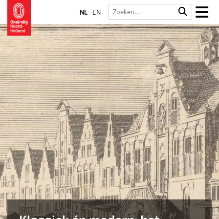
NL
EN