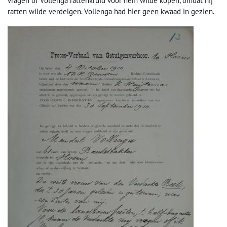
vragen of Vollenga rattenkruid voor hem wilde kopen, omdat hij
ratten wilde verdelgen. Vollenga had hier geen kwaad in gezien.