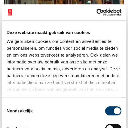
Deze website maakt gebruik van cookies
We gebruiken cookies om content en advertenties te
personaliseren, om functies voor social media te bieden
Kerkplein 32. In het pand van drogist Veltman is vandaag de dag een croissanterie
gevestigd.
en om ons websiteverkeer te analyseren. Ook delen we
informatie over uw gebruik van onze site met onze
Auteurs:
Richard Sandbrink en Jan de Bruin
partners voor social media, adverteren en analyse. Deze
partners kunnen deze gegevens combineren met andere
Publicatiedatum: 24/10/2011
informatie die u aan ze heeft verstrekt of die ze hebben
verzameld op basis van uw gebruik van hun services. U
gaat akkoord met de cookies en het
privacystatement
als u onze website blijft gebruiken.
Toestemmingsselectie
Ontvang de nieuwsbrief
Noodzakelijk
Wilt u op de hoogte blijven van de mooiste verhalen en het
laatste erfgoednieuws? Schrijf u dan nu in voor onze