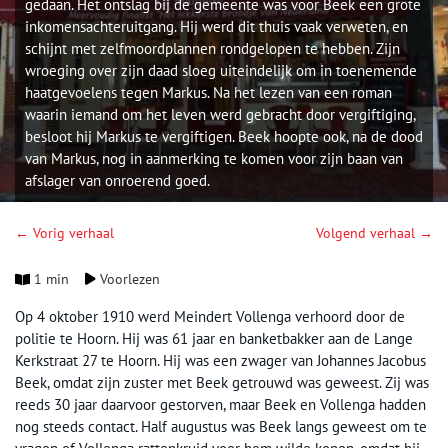
gedaan. Het ontslag bij de gemeente was voor Beek een grote
inkomensachteruitgang. Hij werd dit thuis vaak verweten, en
schijnt met zelfmoordplannen rondgelopen te hebben. Zijn
wroeging over zijn daad sloeg uiteindelijk om in toenemende
haatgevoelens tegen Markus. Na het lezen van een roman
waarin iemand om het leven werd gebracht door vergiftiging,
besloot hij Markus te vergiftigen. Beek hoopte ook, na de dood
van Markus, nog in aanmerking te komen voor zijn baan van
afslager van onroerend goed.
← Vorig verhaal
Volgend verhaal →
1 min
Voorlezen
Op 4 oktober 1910 werd Meindert Vollenga verhoord door de
politie te Hoorn. Hij was 61 jaar en banketbakker aan de Lange
Kerkstraat 27 te Hoorn. Hij was een zwager van Johannes Jacobus
Beek, omdat zijn zuster met Beek getrouwd was geweest. Zij was
reeds 30 jaar daarvoor gestorven, maar Beek en Vollenga hadden
nog steeds contact. Half augustus was Beek langs geweest om te