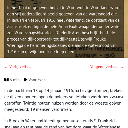
In het fraai uitgegeven boek 'De Waterwolf in Waterland' wordt
een vrij gedetailleerd beeld gegeven van de watersnood die
in januari en februari 1916 heel Waterland, de oostkant van de
Zaanstreek en bijna de hele Anna Paulownapolder onder water
zet. Waterschapshistoricus Diederik Aten beschrijft het hele
proces van dijkdoorbraak tot dijkherstel, terwijl Frouke
Wieringa de herinneringsboekjes die aan de watersnood van
1916 zijn gewijd onder de loep neemt.
← Vorig verhaal
Volgend verhaal →
6 min
Voorlezen
In de nacht van 13 op 14 januari 1916, na hevige stormen, breken
de dijken door en lopen de polders vol. Marken wordt het zwaarst
getroffen. Twintig houten huizen worden door de woeste golven
meegesleurd; 19 mensen verdrinken.
In Broek in Waterland kleedt gemeentesecretaris S. Pronk zich
snel aan en rent naar de rand van het dorp, waar de Waterlandse