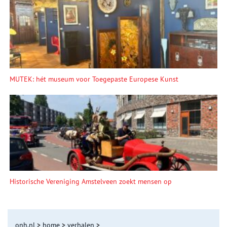
MUTEK: hét museum voor Toegepaste Europese Kunst
Historische Vereniging Amstelveen zoekt mensen op
onh.nl
>
home
>
verhalen
>