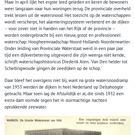
Maar in april lijkt het ergste leed geleden en keren de bewoners
weer langzaam naar hun woningen terug. De provinciale overheid
trekt lessen uit de watersnood. Het toezicht op de waterschappen
wordt verscherpt, het alarmeringssysteem verbeterd en de dijken
– voor zover niet in handen van het Rijk of de provincie –
worden ondergebracht bij een nieuw, groot en professioneel
waterschap: Hoogheemraadschap Noord-Hollands Noorderwartier.
Onder leiding van Provinciale Waterstaat werd in een paar jaar
tijd een dijkverbetering uitgevoerd die zijn weerga niet kende,
schrijft waterschapshistoricus Diederik Aten. ‘Van Den helder tot
Schellingwoude gingen de zeedijken op de schop.’
Daar bleef het overigens niet bij, want na grote watersnoodramp
van 1953 werden de dijken in heel Nederland op Deltahoogte
gebracht. Maar toen lag de Afsluitdijk er al, die sinds 1932 een
extra dam vormde tegen het in stormachtige nachten
oprukkende zeewater.