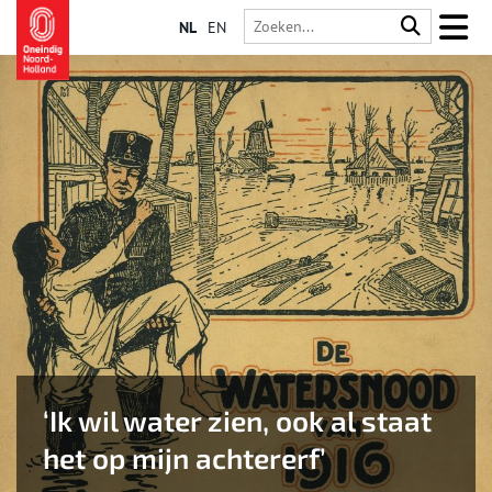
NL
EN
‘Ik wil water zien, ook al staat
het op mijn achtererf’