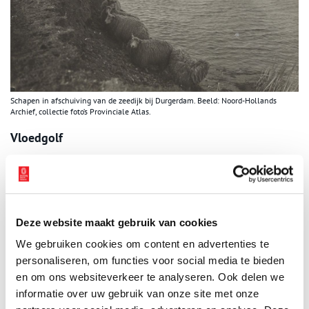
Schapen in afschuiving van de zeedijk bij Durgerdam. Beeld: Noord-Hollands
Archief, collectie foto’s Provinciale Atlas.
Vloedgolf
Zo praat hij in Monnickendam met een man die beschrijft hoe
een vloedgolf over de weg waar hij aan woont springt, en hoe hij
vervolgens alle naden van zijn voordeur probeert dicht te
stoppen om te voorkomen dat het water binnendringt. ‘Maar naast
mijn huis in de steeg, was het een brullen, een kolken, een
Deze website maakt gebruik van cookies
schuimen, een geraas van het water, dat met ontzettende kracht
We gebruiken cookies om content en advertenties te
naar de lagere deelen van de stad stroomde.’
personaliseren, om functies voor social media te bieden
en om ons websiteverkeer te analyseren. Ook delen we
In Purmerend komen sommige mensen er nog relatief goed
vanaf, zo maken we op uit een brief die de schrijver van Neef
informatie over uw gebruik van onze site met onze