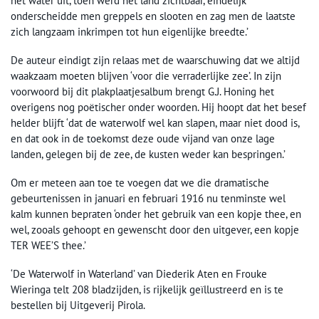
het water uit, toen werd het land zichtbaar, eindelijk
onderscheidde men greppels en slooten en zag men de laatste
zich langzaam inkrimpen tot hun eigenlijke breedte.’
De auteur eindigt zijn relaas met de waarschuwing dat we altijd
waakzaam moeten blijven ‘voor die verraderlijke zee’. In zijn
voorwoord bij dit plakplaatjesalbum brengt G.J. Honing het
overigens nog poëtischer onder woorden. Hij hoopt dat het besef
helder blijft ‘dat de waterwolf wel kan slapen, maar niet dood is,
en dat ook in de toekomst deze oude vijand van onze lage
landen, gelegen bij de zee, de kusten weder kan bespringen.’
Om er meteen aan toe te voegen dat we die dramatische
gebeurtenissen in januari en februari 1916 nu tenminste wel
kalm kunnen bepraten ‘onder het gebruik van een kopje thee, en
wel, zooals gehoopt en gewenscht door den uitgever, een kopje
TER WEE’S thee.’
‘De Waterwolf in Waterland’ van Diederik Aten en Frouke
Wieringa telt 208 bladzijden, is rijkelijk geïllustreerd en is te
bestellen bij Uitgeverij Pirola.