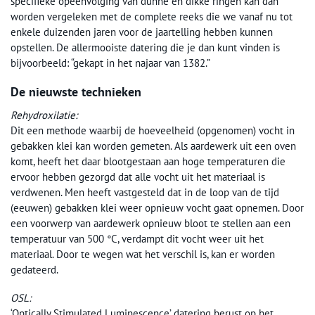
specifieke opeenvolging van dunne en dikke ringen kan dan
worden vergeleken met de complete reeks die we vanaf nu tot
enkele duizenden jaren voor de jaartelling hebben kunnen
opstellen. De allermooiste datering die je dan kunt vinden is
bijvoorbeeld: “gekapt in het najaar van 1382.”
De nieuwste technieken
Rehydroxilatie:
Dit een methode waarbij de hoeveelheid (opgenomen) vocht in
gebakken klei kan worden gemeten. Als aardewerk uit een oven
komt, heeft het daar blootgestaan aan hoge temperaturen die
ervoor hebben gezorgd dat alle vocht uit het materiaal is
verdwenen. Men heeft vastgesteld dat in de loop van de tijd
(eeuwen) gebakken klei weer opnieuw vocht gaat opnemen. Door
een voorwerp van aardewerk opnieuw bloot te stellen aan een
temperatuur van 500 °C, verdampt dit vocht weer uit het
materiaal. Door te wegen wat het verschil is, kan er worden
gedateerd.
OSL:
‘Optically Stimulated Luminescence’ datering berust op het