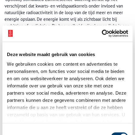
verschijnsel dat kwarts- en veldspaatkorrels onder invloed van
natuurlijke radioactiviteit in de loop van de tijd meer en meer
energie opslaan. De energie komt vrij als zichtbaar licht bij
verhitting of verlichting. De hoeveelheid vrijgekomen licht is een
maat voor de stralingsdosis die de korrel opgelopen heeft sinds
de laatste keer in de zon of de pottenbakkersoven. Daarmee
vormt het een klok die aangeeft hoe lang geleden een voorwerp
verhit is, of hoe lang geleden sediment is begraven. Dit principe
Deze website maakt gebruik van cookies
is dus niet alleen toepasbaar op zand en klei, maar ook op
We gebruiken cookies om content en advertenties te
gebakken klei, oftewel aardewerk. Met deze methode kan men
personaliseren, om functies voor social media te bieden
tot 200.000 jaar teruggaan in de tijd.
en om ons websiteverkeer te analyseren. Ook delen we
Probleem van alle genoemde dateringen is dat ze tamelijk
informatie over uw gebruik van onze site met onze
kostbaar zijn en voorlopig alleen worden ingezet als er
partners voor social media, adverteren en analyse. Deze
belangrijke vragen zijn die een exacte datering vereisen.
partners kunnen deze gegevens combineren met andere
informatie die u aan ze heeft verstrekt of die ze hebben
Auteur:
Frans Diederik
verzameld op basis van uw gebruik van hun services. U
Publicatiedatum: 14/11/2011
gaat akkoord met de cookies en het
privacystatement
als u onze website blijft gebruiken.
Toestemmingsselectie