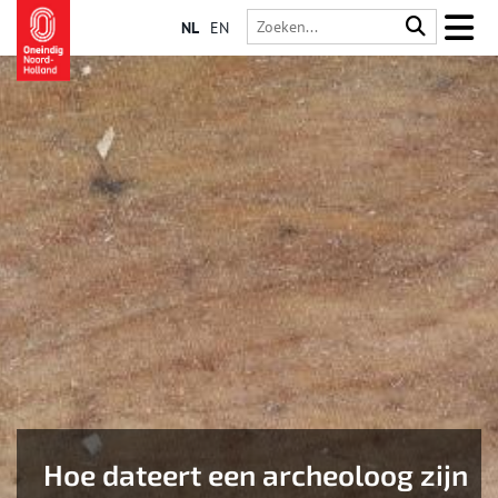
NL
EN
Hoe dateert een archeoloog zijn