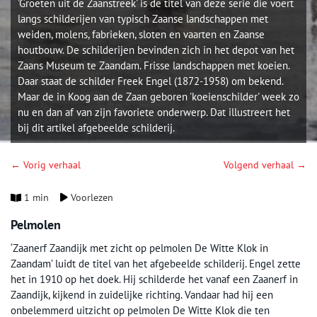
'Groeten uit de Zaanstreek' is de titel van deze serie die voert
langs schilderijen van typisch Zaanse landschappen met
weiden, molens, fabrieken, sloten en vaarten en Zaanse
houtbouw. De schilderijen bevinden zich in het depot van het
Zaans Museum te Zaandam. Frisse landschappen met koeien.
Daar staat de schilder Freek Engel (1872-1958) om bekend.
Maar de in Koog aan de Zaan geboren 'koeienschilder' week zo
nu en dan af van zijn favoriete onderwerp. Dat illustreert het
bij dit artikel afgebeelde schilderij.
← Vorig verhaal
Volgend verhaal →
1 min
Voorlezen
Pelmolen
‘Zaanerf Zaandijk met zicht op pelmolen De Witte Klok in
Zaandam’ luidt de titel van het afgebeelde schilderij. Engel zette
het in 1910 op het doek. Hij schilderde het vanaf een Zaanerf in
Zaandijk, kijkend in zuidelijke richting. Vandaar had hij een
onbelemmerd uitzicht op pelmolen De Witte Klok die ten