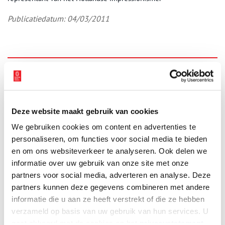
Publicatiedatum: 04/03/2011
Ontvang de nieuwsbrief
Wilt u op de hoogte blijven van de mooiste verhalen en het
laatste erfgoednieuws? Schrijf u dan nu in voor onze
Deze website maakt gebruik van cookies
wekelijkse nieuwsbrief!
We gebruiken cookies om content en advertenties te
personaliseren, om functies voor social media te bieden
en om ons websiteverkeer te analyseren. Ook delen we
informatie over uw gebruik van onze site met onze
Bij inschrijving gaat u akkoord met ons
privacybeleid
.
partners voor social media, adverteren en analyse. Deze
partners kunnen deze gegevens combineren met andere
Aanvullingen
informatie die u aan ze heeft verstrekt of die ze hebben
verzameld op basis van uw gebruik van hun services. U
Vul deze informatie aan of geef een reactie.
gaat akkoord met de cookies en het
privacystatement