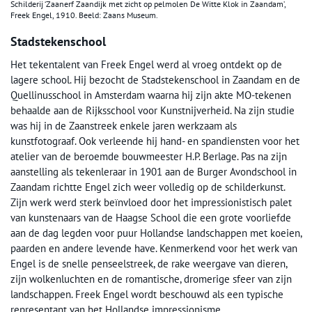
Schilderij ‘Zaanerf Zaandijk met zicht op pelmolen De Witte Klok in Zaandam’,
Freek Engel, 1910. Beeld: Zaans Museum.
Stadstekenschool
Het tekentalent van Freek Engel werd al vroeg ontdekt op de
lagere school. Hij bezocht de Stadstekenschool in Zaandam en de
Quellinusschool in Amsterdam waarna hij zijn akte MO-tekenen
behaalde aan de Rijksschool voor Kunstnijverheid. Na zijn studie
was hij in de Zaanstreek enkele jaren werkzaam als
kunstfotograaf. Ook verleende hij hand- en spandiensten voor het
atelier van de beroemde bouwmeester H.P. Berlage. Pas na zijn
aanstelling als tekenleraar in 1901 aan de Burger Avondschool in
Zaandam richtte Engel zich weer volledig op de schilderkunst.
Zijn werk werd sterk beïnvloed door het impressionistisch palet
van kunstenaars van de Haagse School die een grote voorliefde
aan de dag legden voor puur Hollandse landschappen met koeien,
paarden en andere levende have. Kenmerkend voor het werk van
Engel is de snelle penseelstreek, de rake weergave van dieren,
zijn wolkenluchten en de romantische, dromerige sfeer van zijn
landschappen. Freek Engel wordt beschouwd als een typische
representant van het Hollandse impressionisme.