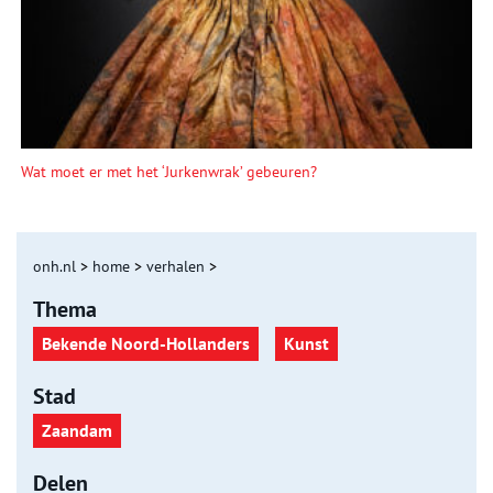
Wat moet er met het ‘Jurkenwrak’ gebeuren?
onh.nl
>
home
>
verhalen
>
Thema
Bekende Noord-Hollanders
Kunst
Stad
Zaandam
Delen