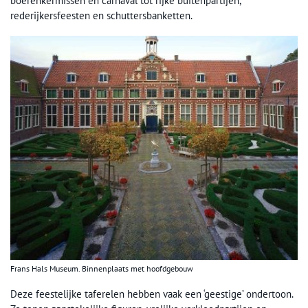
boerenkermissen en carnaval tot rijke buitenpartijen,
rederijkersfeesten en schuttersbanketten.
Frans Hals Museum. Binnenplaats met hoofdgebouw
Deze feestelijke taferelen hebben vaak een ‘geestige’ ondertoon.