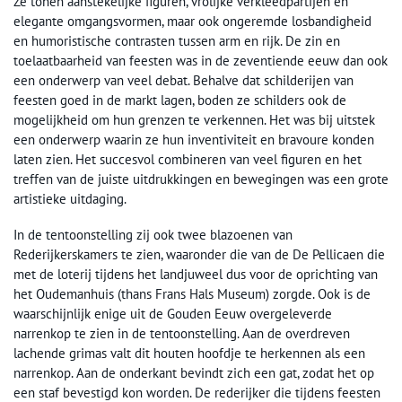
Ze tonen aanstekelijke figuren, vrolijke verkleedpartijen en
elegante omgangsvormen, maar ook ongeremde losbandigheid
en humoristische contrasten tussen arm en rijk. De zin en
toelaatbaarheid van feesten was in de zeventiende eeuw dan ook
een onderwerp van veel debat. Behalve dat schilderijen van
feesten goed in de markt lagen, boden ze schilders ook de
mogelijkheid om hun grenzen te verkennen. Het was bij uitstek
een onderwerp waarin ze hun inventiviteit en bravoure konden
laten zien. Het succesvol combineren van veel figuren en het
treffen van de juiste uitdrukkingen en bewegingen was een grote
artistieke uitdaging.
In de tentoonstelling zij ook twee blazoenen van
Rederijkerskamers te zien, waaronder die van de De Pellicaen die
met de loterij tijdens het landjuweel dus voor de oprichting van
het Oudemanhuis (thans Frans Hals Museum) zorgde. Ook is de
waarschijnlijk enige uit de Gouden Eeuw overgeleverde
narrenkop te zien in de tentoonstelling. Aan de overdreven
lachende grimas valt dit houten hoofdje te herkennen als een
narrenkop. Aan de onderkant bevindt zich een gat, zodat het op
een staf bevestigd kon worden. De rederijker die tijdens feesten