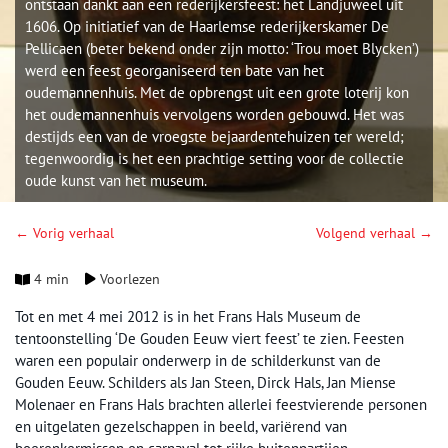
ontstaan dankt aan een rederijkersfeest: het Landjuweel uit
1606. Op initiatief van de Haarlemse rederijkerskamer De
Pellicaen (beter bekend onder zijn motto: ‘Trou moet Blycken’)
werd een feest georganiseerd ten bate van het
oudemannenhuis. Met de opbrengst uit een grote loterij kon
het oudemannenhuis vervolgens worden gebouwd. Het was
destijds een van de vroegste bejaardentehuizen ter wereld;
tegenwoordig is het een prachtige setting voor de collectie
oude kunst van het museum.
← Vorig verhaal
Volgend verhaal →
4 min
Voorlezen
Tot en met 4 mei 2012 is in het Frans Hals Museum de
tentoonstelling ‘De Gouden Eeuw viert feest’ te zien. Feesten
waren een populair onderwerp in de schilderkunst van de
Gouden Eeuw. Schilders als Jan Steen, Dirck Hals, Jan Miense
Molenaer en Frans Hals brachten allerlei feestvierende personen
en uitgelaten gezelschappen in beeld, variërend van