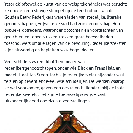
‘retoriek’ oftewel de kunst van de welsprekendheid) was berucht;
ze drukten een stevige stempel op de feestcultuur van de
Gouden Eeuw. Rederijkers waren leden van stedelijke, literaire
genootschappen; vrijwel elke stad had zo’n genootschap. Hun
publieke optredens, waaronder optochten en voordrachten van
gedichten en toneelstukken, trokken grote hoeveelheden
toeschouwers uit alle lagen van de bevolking. Rederijkersteksten
zijn spitsvondig en bepleiten vaak hoge idealen.
Veel schilders waren lid of ‘beminnaer’ van
rederijkersgenootschappen, onder wie Dirck en Frans Hals, en
mogelijk ook Jan Steen. Toch zijn rederijkers niet bijzonder vaak
te zien op zeventiende-eeuwse schilderijen. De werken waarop
ze wel voorkomen, geven een des te onthullender inkijkje in de
rederijkerswereld. Het zijn – toepasselijkerwijs – vaak
uitzonderlijk goed doordachte voorstellingen.