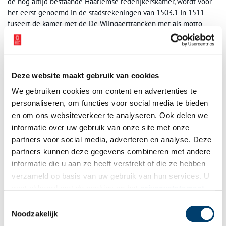
de nog altijd bestaande Haarlemse rederijkerskamer, wordt voor
het eerst genoemd in de stadsrekeningen van 1503.1 In 1511
fuseert de kamer met de De Wijngaertrancken met als motto
‘Liefde Boven al’. Na 1646 is er weer sprake van twee kamers. Een
derde kamer, De Witte Angieren met als motto ‘In Liefde
Getrouw’, wordt in 1592 opgericht door Vlaamse Haarlemmers.
Rederijkers, zo ook die van Trou, kwamen voornamelijk voort uit
Deze website maakt gebruik van cookies
een burgerlijk-culturele elite en speelden een substantiële rol bij
intochten, processies, zelfgeorganiseerde wedstrijden en andere
We gebruiken cookies om content en advertenties te
festiviteiten, waar zij de aankleding verzorgden, vertoningen en
personaliseren, om functies voor social media te bieden
toneelstukken opvoerden en poëzie voordroegen. In 1606 was
en om ons websiteverkeer te analyseren. Ook delen we
Trou de drijvende kracht achter het Haarlemse landjuweel, een
informatie over uw gebruik van onze site met onze
onderlinge wedstrijd van rederijkerskamers uit heel Holland. Na
partners voor social media, adverteren en analyse. Deze
eerdere verzoeken aan de Haarlemse magistraat in 1590 en 1600
partners kunnen deze gegevens combineren met andere
werd op 22 oktober 1606 het landjuweel georganiseerd ten bate
informatie die u aan ze heeft verstrekt of die ze hebben
van het oudemannenhuis, waarvoor een grote loterij was
verzameld op basis van uw gebruik van hun services. U
georganiseerd (in heel Holland werden loten verkocht). Twaalf
gaat akkoord met de cookies en het
privacystatement
kamers deden mee aan dit festijn, en namen hiertoe volgens
als u onze website blijft gebruiken.
gebruik hun geschilderde blazoenen mee naar Haarlem, alwaar zij
Toestemmingsselectie
werden meegedragen tijdens een intrede door de stad. Voorop
Noodzakelijk
ging Trou met het blazoen naar ontwerp van Hendrick Goltzius,