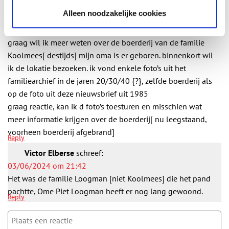
2 reacties
Alleen noodzakelijke cookies
Victor Elberse
schreef:
25/04/2024 om 07:23
graag wil ik meer weten over de boerderij van de familie
Koolmees[ destijds] mijn oma is er geboren. binnenkort wil
ik de lokatie bezoeken. ik vond enkele foto’s uit het
familiearchief in de jaren 20/30/40 {?}, zelfde boerderij als
op de foto uit deze nieuwsbrief uit 1985
graag reactie, kan ik d foto’s toesturen en misschien wat
meer informatie krijgen over de boerderij[ nu leegstaand,
voorheen boerderij afgebrand]
Reply
Victor Elberse
schreef:
03/06/2024 om 21:42
Het was de familie Loogman [niet Koolmees] die het pand
pachtte, Ome Piet Loogman heeft er nog lang gewoond.
Reply