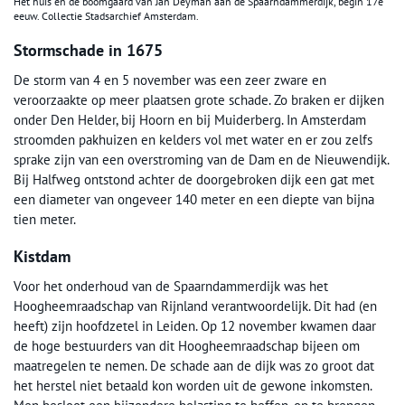
Het huis en de boomgaard van Jan Deyman aan de Spaarndammerdijk, begin 17e
eeuw. Collectie Stadsarchief Amsterdam.
Stormschade in 1675
De storm van 4 en 5 november was een zeer zware en
veroorzaakte op meer plaatsen grote schade. Zo braken er dijken
onder Den Helder, bij Hoorn en bij Muiderberg. In Amsterdam
stroomden pakhuizen en kelders vol met water en er zou zelfs
sprake zijn van een overstroming van de Dam en de Nieuwendijk.
Bij Halfweg ontstond achter de doorgebroken dijk een gat met
een diameter van ongeveer 140 meter en een diepte van bijna
tien meter.
Kistdam
Voor het onderhoud van de Spaarndammerdijk was het
Hoogheemraadschap van Rijnland verantwoordelijk. Dit had (en
heeft) zijn hoofdzetel in Leiden. Op 12 november kwamen daar
de hoge bestuurders van dit Hoogheemraadschap bijeen om
maatregelen te nemen. De schade aan de dijk was zo groot dat
het herstel niet betaald kon worden uit de gewone inkomsten.