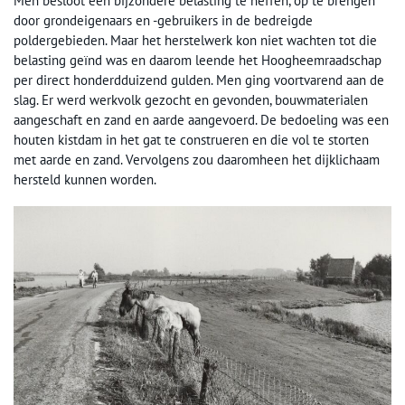
Men besloot een bijzondere belasting te heffen, op te brengen
door grondeigenaars en -gebruikers in de bedreigde
poldergebieden. Maar het herstelwerk kon niet wachten tot die
belasting geïnd was en daarom leende het Hoogheemraadschap
per direct honderdduizend gulden. Men ging voortvarend aan de
slag. Er werd werkvolk gezocht en gevonden, bouwmaterialen
aangeschaft en zand en aarde aangevoerd. De bedoeling was een
houten kistdam in het gat te construeren en die vol te storten
met aarde en zand. Vervolgens zou daaromheen het dijklichaam
hersteld kunnen worden.