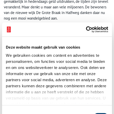
gemakkelijk in hedendaags geld uitdrukken, de tijden zijn teveel
veranderd. Maar denkt u maar aan vele miljoenen. De bewoners
van de nieuwe wijk De Grote Braak in Halfweg danken daar nu
nog een mooi wandelgebied aan.
Bronnen
* M.K.E. Gottschalk, Stormvloeden en rivieroverstromingen in
Nederland. Deel III. De periode 1600-1700 (Assen 1977), pp. 262-
Deze website maakt gebruik van cookies
264.
We gebruiken cookies om content en advertenties te
* J.B.W. Hollestelle, ‘De stormvloeden van november en december
personaliseren, om functies voor social media te bieden
1675 en het ontstaan van de Grote Braak bij Halfweg’, Jaarboek
en om ons websiteverkeer te analyseren. Ook delen we
Haerlem 1968 (Haarlem 1969), pp. 75-88.
informatie over uw gebruik van onze site met onze
* W.E. Meiboom, Geschiedenis van de groene buffer. Artikelen
partners voor social media, adverteren en analyse. Deze
over Haarlemmerliede en Spaarnwoude en zijn bewoners
partners kunnen deze gegevens combineren met andere
(Haarlem 2000), pp. 53-54.
informatie die u aan ze heeft verstrekt of die ze hebben
verzameld op basis van uw gebruik van hun services. U
* Ter inzage in de bibliotheek van het Noord-Hollands Archief.
gaat akkoord met de cookies en het
privacystatement
als u onze website blijft gebruiken.
Publicatiedatum: 05/01/2011
Toestemmingsselectie