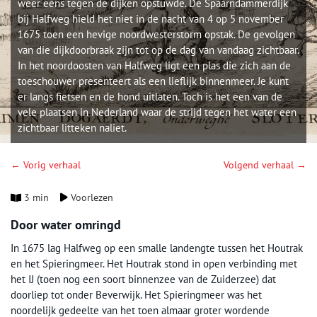
weer eens tegen de dijken opstuwde. De Spaarndammerdijk
bij Halfweg hield het niet in de nacht van 4 op 5 november
1675 toen een hevige noordwesterstorm opstak. De gevolgen
van die dijkdoorbraak zijn tot op de dag van vandaag zichtbaar.
In het noordoosten van Halfweg ligt een plas die zich aan de
toeschouwer presenteert als een lieflijk binnenmeer. Je kunt
er langs fietsen en de hond uitlaten. Toch is het een van de
vele plaatsen in Nederland waar de strijd tegen het water een
zichtbaar litteken naliet.
← Vorig verhaal
Volgend verhaal →
3 min
Voorlezen
Door water omringd
In 1675 lag Halfweg op een smalle landengte tussen het Houtrak
en het Spieringmeer. Het Houtrak stond in open verbinding met
het IJ (toen nog een soort binnenzee van de Zuiderzee) dat
doorliep tot onder Beverwijk. Het Spieringmeer was het
noordelijk gedeelte van het toen almaar groter wordende