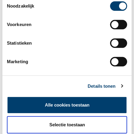
Noodzakelijk
Voorkeuren
Ontvang de nieuwsbrief
Wilt u op de hoogte blijven van de mooiste verhalen en het
Statistieken
laatste erfgoednieuws? Schrijf u dan nu in voor onze
wekelijkse nieuwsbrief!
Marketing
Bij inschrijving gaat u akkoord met ons
privacybeleid
.
Details tonen
Aanvullingen
Alle cookies toestaan
Vul deze informatie aan of geef een reactie.
Selectie toestaan