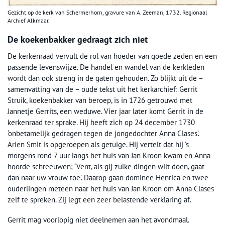
Gezicht op de kerk van Schermerhorn, gravure van A. Zeeman, 1732. Regionaal
Archief Alkmaar.
De koekenbakker gedraagt zich niet
De kerkenraad vervult de rol van hoeder van goede zeden en een
passende levenswijze. De handel en wandel van de kerkleden
wordt dan ook streng in de gaten gehouden. Zo blijkt uit de –
samenvatting van de – oude tekst uit het kerkarchief: Gerrit
Struik, koekenbakker van beroep, is in 1726 getrouwd met
Jannetje Gerrits, een weduwe. Vier jaar later komt Gerrit in de
kerkenraad ter sprake. Hij heeft zich op 24 december 1730
‘onbetamelijk gedragen tegen de jongedochter Anna Clases’.
Arien Smit is opgeroepen als getuige. Hij vertelt dat hij ’s
morgens rond 7 uur langs het huis van Jan Kroon kwam en Anna
hoorde schreeuwen; ‘Vent, als gij zulke dingen wilt doen, gaat
dan naar uw vrouw toe’. Daarop gaan dominee Henrica en twee
ouderlingen meteen naar het huis van Jan Kroon om Anna Clases
zelf te spreken. Zij legt een zeer belastende verklaring af.
Gerrit mag voorlopig niet deelnemen aan het avondmaal.