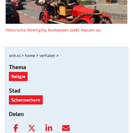
Historische Vereniging Amstelveen zoekt mensen op
onh.nl
>
home
>
verhalen
>
Thema
Religie
Stad
Schermerhorn
Delen