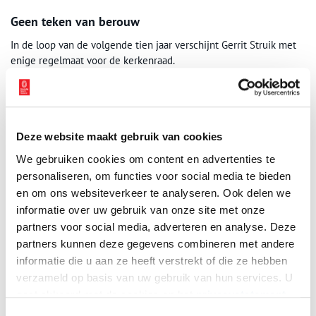
Geen teken van berouw
In de loop van de volgende tien jaar verschijnt Gerrit Struik met
enige regelmaat voor de kerkenraad.
In 1731 maakt Gerrit zich nog steeds schuldig aan aanhoudende
dronkenschap en komt hij niet naar de kerkdiensten. Hij moet
zich voorlopig onthouden van de tafel des heren. In 1732 bekent
hij nogmaals zijn ‘kwaad bedrijf’ maar hij toont daarover geen
Deze website maakt gebruik van cookies
‘droefheid of berouw maar een lachend gelaat en ergerlijke
We gebruiken cookies om content en advertenties te
actiën des lichaams’. De kerkenraad leest hem keer op keer de les
personaliseren, om functies voor social media te bieden
maar Gerrit weigert steevast een belofte van beterschap. Als hij
en om ons websiteverkeer te analyseren. Ook delen we
zo doorgaat – waarschuwt de kerkenraad – moeten ze hem ‘ van
informatie over uw gebruik van onze site met onze
de gemeente af snijden.’ Hij maalt hier echter niet om, vraagt of
partners voor social media, adverteren en analyse. Deze
er nog meer te zeggen is en vertrekt. Een paar jaar gaan voorbij.
In 1740 lijkt het toch goed te komen. Koekenbakker Gerrit Struik
partners kunnen deze gegevens combineren met andere
is ‘na belofte van een godzalige wandel’ weer toegelaten tot het
informatie die u aan ze heeft verstrekt of die ze hebben
avondmaal.
verzameld op basis van uw gebruik van hun services. U
gaat akkoord met de cookies en het
privacystatement
Publicatiedatum: 08/11/2011
als u onze website blijft gebruiken.
Toestemmingsselectie