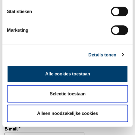
Statistieken
Bij inschrijving gaat u akkoord met ons
privacybeleid
.
Marketing
Aanvullingen
Vul deze informatie aan of geef een reactie.
Details tonen
Alle cookies toestaan
Vereiste velden zijn gemarkeerd met *. Het e-mailadres wordt niet
Selectie toestaan
gepubliceerd.
Naam
*
Alleen noodzakelijke cookies
E-mail
*