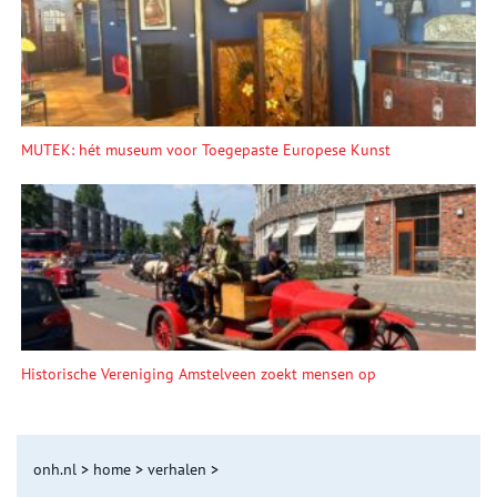
MUTEK: hét museum voor Toegepaste Europese Kunst
Historische Vereniging Amstelveen zoekt mensen op
onh.nl
>
home
>
verhalen
>