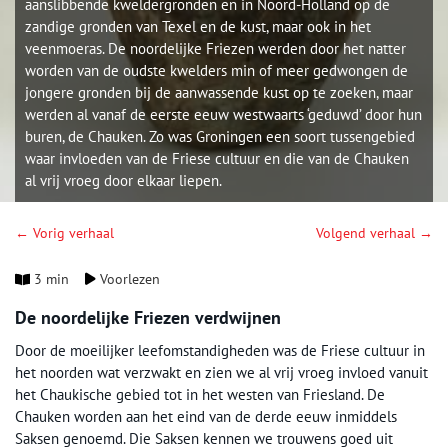
aanslibbende kweldergronden en in Noord-Holland op de
zandige gronden van Texel en de kust, maar ook in het
veenmoeras. De noordelijke Friezen werden door het natter
worden van de oudste kwelders min of meer gedwongen de
jongere gronden bij de aanwassende kust op te zoeken, maar
werden al vanaf de eerste eeuw westwaarts ‘geduwd’ door hun
buren, de Chauken. Zo was Groningen een soort tussengebied
waar invloeden van de Friese cultuur en die van de Chauken
al vrij vroeg door elkaar liepen.
← Vorig verhaal
Volgend verhaal →
3 min
Voorlezen
De noordelijke Friezen verdwijnen
Door de moeilijker leefomstandigheden was de Friese cultuur in
het noorden wat verzwakt en zien we al vrij vroeg invloed vanuit
het Chaukische gebied tot in het westen van Friesland. De
Chauken worden aan het eind van de derde eeuw inmiddels
Saksen genoemd. Die Saksen kennen we trouwens goed uit