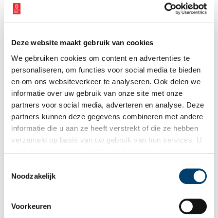
Waarschijnlijker is echter een combinatie van die twee, waar de
cultuur van de nieuwkomers aantrekkelijker, maar in ieder geval
krachtiger was dan die van de Friezen. De positie van zeevarende
handelaren zal de Saksen zeker voordelen hebben opgeleverd
Deze website maakt gebruik van cookies
ten opzichte van de Friese boeren. Echte migratie kunnen we
echter nooit uitsluiten, omdat we weten dat vele tienduizenden
We gebruiken cookies om content en advertenties te
Saksen in de vijfde eeuw overgestoken zijn naar Britannia en
personaliseren, om functies voor social media te bieden
daar een eind hebben gemaakt aan de Romeinse tradities volgens
en om ons websiteverkeer te analyseren. Ook delen we
welke het land nog steeds werd bestuurd.
informatie over uw gebruik van onze site met onze
partners voor social media, adverteren en analyse. Deze
Publicatiedatum: 15/11/2011
partners kunnen deze gegevens combineren met andere
informatie die u aan ze heeft verstrekt of die ze hebben
verzameld op basis van uw gebruik van hun services. U
gaat akkoord met de cookies en het
privacystatement
Ontvang de nieuwsbrief
als u onze website blijft gebruiken.
Toestemmingsselectie
Noodzakelijk
Wilt u op de hoogte blijven van de mooiste verhalen en het
laatste erfgoednieuws? Schrijf u dan nu in voor onze
wekelijkse nieuwsbrief!
Voorkeuren