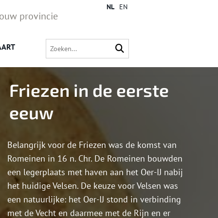
NL
EN
jouw provincie
AART
Friezen in de eerste
eeuw
Belangrijk voor de Friezen was de komst van
Romeinen in 16 n. Chr. De Romeinen bouwden
een legerplaats met haven aan het Oer-IJ nabij
het huidige Velsen. De keuze voor Velsen was
een natuurlijke: het Oer-IJ stond in verbinding
met de Vecht en daarmee met de Rijn en er