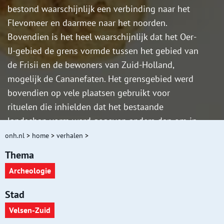
bestond waarschijnlijk een verbinding naar het
Flevomeer en daarmee naar het noorden.
Bovendien is het heel waarschijnlijk dat het Oer-
IJ-gebied de grens vormde tussen het gebied van
de Frisii en de bewoners van Zuid-Holland,
mogelijk de Cananefaten. Het grensgebied werd
bovendien op vele plaatsen gebruikt voor
rituelen die inhielden dat het bestaande
landschap vorm werd gegeven anders dan om in
te wonen en te werken. Dergelijke cultusplaatsen
onh.nl
>
home
>
verhalen
>
zijn gevonden in de Velserbroekpolder en de
Thema
Broekpolder bij Beverwijk/Heemskerk.
Archeologie
Stad
Velsen-Zuid