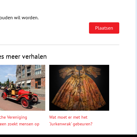
houden wil worden.
es meer verhalen
sche Vereniging
Wat moet er met het
een zoekt mensen op
‘Jurkenwrak’ gebeuren?