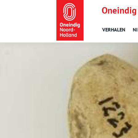
Oneindig
VERHALEN
N