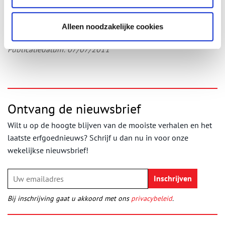
E. de Paepe, Met hart en ziel, Jan Hendrik Meijer, meester der pl
antsoenen, pp. 131-134.
Alleen noodzakelijke cookies
Kees van Aggelen en Paul Back, 75 jaar Fabritiusschool 1927-20
02.
Publicatiedatum: 07/07/2011
Ontvang de nieuwsbrief
Wilt u op de hoogte blijven van de mooiste verhalen en het
laatste erfgoednieuws? Schrijf u dan nu in voor onze
wekelijkse nieuwsbrief!
Bij inschrijving gaat u akkoord met ons
privacybeleid
.