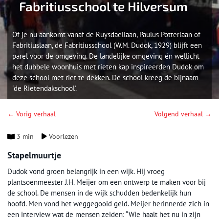
Fabritiusschool te Hilversum
Of je nu aankomt vanaf de Ruysdaellaan, Paulus Potterlaan of
Fabritiuslaan, de Fabritiusschool (W.M. Dudok, 1929) blijft een
parel voor de omgeving. De landelijke omgeving én wellicht
het dubbele woonhuis met rieten kap inspireerden Dudok om
deze school met riet te dekken. De school kreeg de bijnaam
'de Rietendakschool'.
← Vorig verhaal
Volgend verhaal →
3 min
Voorlezen
Stapelmuurtje
Dudok vond groen belangrijk in een wijk. Hij vroeg
plantsoenmeester J.H. Meijer om een ontwerp te maken voor bij
de school. De mensen in de wijk schudden bedenkelijk hun
hoofd. Men vond het weggegooid geld. Meijer herinnerde zich in
een interview wat de mensen zeiden: “Wie haalt het nu in zijn