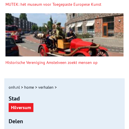
MUTEK: hét museum voor Toegepaste Europese Kunst
Historische Vereniging Amstelveen zoekt mensen op
onh.nl
>
home
>
verhalen
>
Stad
Hilversum
Delen