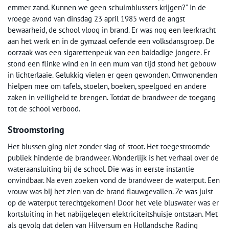
emmer zand. Kunnen we geen schuimblussers krijgen?” In de
vroege avond van dinsdag 23 april 1985 werd de angst
bewaarheid, de school vloog in brand. Er was nog een leerkracht
aan het werk en in de gymzaal oefende een volksdansgroep. De
oorzaak was een sigarettenpeuk van een baldadige jongere. Er
stond een flinke wind en in een mum van tijd stond het gebouw
in lichterlaaie. Gelukkig vielen er geen gewonden. Omwonenden
hielpen mee om tafels, stoelen, boeken, speelgoed en andere
zaken in veiligheid te brengen. Totdat de brandweer de toegang
tot de school verbood.
Stroomstoring
Het blussen ging niet zonder slag of stoot. Het toegestroomde
publiek hinderde de brandweer. Wonderlijk is het verhaal over de
wateraansluiting bij de school. Die was in eerste instantie
onvindbaar. Na even zoeken vond de brandweer de waterput. Een
vrouw was bij het zien van de brand flauwgevallen. Ze was juist
op de waterput terechtgekomen! Door het vele bluswater was er
kortsluiting in het nabijgelegen elektriciteitshuisje ontstaan. Met
als gevolg dat delen van Hilversum en Hollandsche Rading