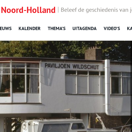
 Noord-Holland
Beleef de geschiedenis van 
IEUWS
KALENDER
THEMA’S
UITAGENDA
VIDEO’S
K