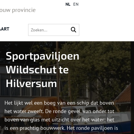
NL
EN
jouw provincie
AART
Sportpaviljoen
Wildschut te
Hilversum
Het lijkt wel een boeg van een schip dat boven
het water zweeft. De ronde gevel, van onder tot
boven van glas met uitzicht over het water: het
is een prachtig bouwwerk. Het ronde paviljoen is