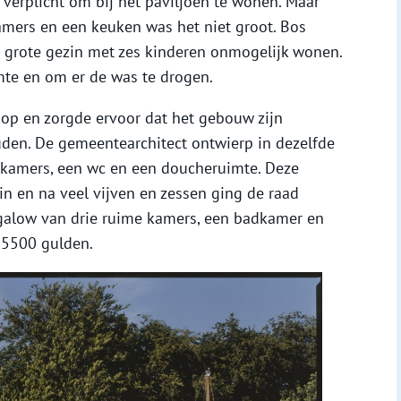
 verplicht om bij het paviljoen te wonen. Maar
mers en een keuken was het niet groot. Bos
jn grote gezin met zes kinderen onmogelijk wonen.
mte en om er de was te drogen.
op en zorgde ervoor dat het gebouw zijn
uden. De gemeentearchitect ontwierp in dezelfde
apkamers, een wc en een doucheruimte. Deze
in en na veel vijven en zessen ging de raad
alow van drie ruime kamers, een badkamer en
 5500 gulden.