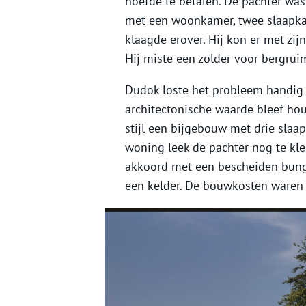
hoefde te betalen. De pachter was
met een woonkamer, twee slaapka
klaagde erover. Hij kon er met zi
Hij miste een zolder voor bergrui
Dudok loste het probleem handig 
architectonische waarde bleef ho
stijl een bijgebouw met drie sla
woning leek de pachter nog te kle
akkoord met een bescheiden bung
een kelder. De bouwkosten waren