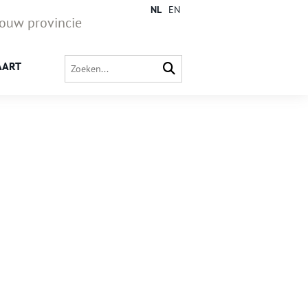
NL
EN
jouw provincie
AART