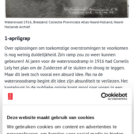
Watersnood 1916, Breezand. Collectie Provinciale Atlas Noord-Holland, Noord-
Hollands Archief.
1-aprilgrap
Over oplossingen om toekomstige overstromingen te voorkomen
is nog weinig duidelijkheid. Zo’n ramp zou zo weer kunnen
gebeuren! Al jaren voor de watersnoodramp in 1916 had Cornelis
Lely het plan om de Zuiderzee af te sluiten en droog te leggen.
Maar dit leek toch vooral een absurd idee. Pas na de
watersnoodramp begint dit idee zijn absurditeit te verliezen. Het
kantelpunt in de publieke opinie komt mooi naar voren in een
aankondiging in tijdschrift Het Leven, rond 1 april 1916:
‘De oplossing is daar om overstromingen van de Zuiderzee in
toekomst te voorkomen. In Schokland zal een installatie worden
Deze website maakt gebruik van cookies
gebouwd die doormiddel van verdamping de Zuiderzee droog zal
leggen. Deze ingenieuze installatie, ontworpen door ingenieur dr.
We gebruiken cookies om content en advertenties te
B. Lenne Midelo, zal binnen enkele maanden de Zuiderzee doen
personaliseren, om functies voor social media te bieden