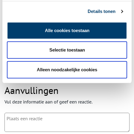
Details tonen
Ontvang de nieuwsbrief
Wilt u op de hoogte blijven van de mooiste verhalen en het
Alle cookies toestaan
laatste erfgoednieuws? Schrijf u dan nu in voor onze
wekelijkse nieuwsbrief!
Selectie toestaan
Bij inschrijving gaat u akkoord met ons
privacybeleid
.
Alleen noodzakelijke cookies
Aanvullingen
Vul deze informatie aan of geef een reactie.