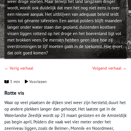
weer droge voeten. Maar terwijl het land langzaam droger
wordt, wordt ook duidelijk dat men het nog niet eens is over
een nieuwe aanpak. Het uitblijven van adequaat beleid leidt
soms tot gênante taferelen. Een aantal polders blijft maanden
langer onder water staan dan gepland, duizenden kostbare
vissen liggen rottend op het droge en het boerenland ligt vol
met brokken veen. De mensen hebben geen idee hoe zij
overstromingen te lijf moeten gaan in de toekomst. Hoe moet
dat ooit goed komen?
← Vorig verhaal
Volgend verhaal →
3 min
Voorlezen
Rotte vis
Waar op veel plaatsen de dijken snel weer zijn hersteld, duurt het
op andere plekken langer dan gehoopt. Het laatste gat in de
Waterlandse Zeedijk wordt op 23 maart gesloten en de Amsteldijk
pas begin april. Polders die vaak wel vier meter onder het
zeeniveau liggen, zoals de Belmer-, Monnik- en Noordmeer,