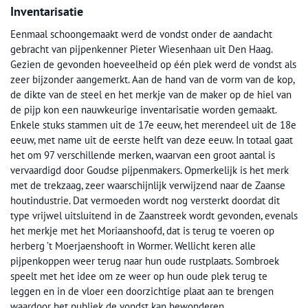
Inventarisatie
Eenmaal schoongemaakt werd de vondst onder de aandacht
gebracht van pijpenkenner Pieter Wiesenhaan uit Den Haag.
Gezien de gevonden hoeveelheid op één plek werd de vondst als
zeer bijzonder aangemerkt. Aan de hand van de vorm van de kop,
de dikte van de steel en het merkje van de maker op de hiel van
de pijp kon een nauwkeurige inventarisatie worden gemaakt.
Enkele stuks stammen uit de 17e eeuw, het merendeel uit de 18e
eeuw, met name uit de eerste helft van deze eeuw. In totaal gaat
het om 97 verschillende merken, waarvan een groot aantal is
vervaardigd door Goudse pijpenmakers. Opmerkelijk is het merk
met de trekzaag, zeer waarschijnlijk verwijzend naar de Zaanse
houtindustrie. Dat vermoeden wordt nog versterkt doordat dit
type vrijwel uitsluitend in de Zaanstreek wordt gevonden, evenals
het merkje met het Moriaanshoofd, dat is terug te voeren op
herberg ’t Moerjaenshooft in Wormer. Wellicht keren alle
pijpenkoppen weer terug naar hun oude rustplaats. Sombroek
speelt met het idee om ze weer op hun oude plek terug te
leggen en in de vloer een doorzichtige plaat aan te brengen
waardoor het publiek de vondst kan bewonderen.