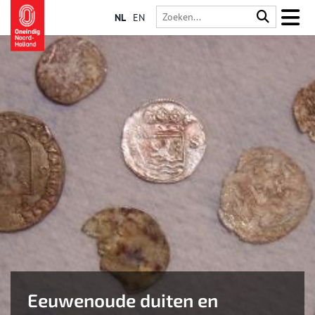
NL
EN
Eeuwenoude duiten en