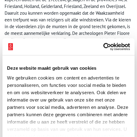
Friesland, Holland, Gelderland, Friesland, Zeeland en Overijssel.
Daaruit zou kunnen worden opgemaakt dat de Waakzaamheid
een trefpunt was van reizigers uit alle windstreken. Via de kieren
in de vloerdelen zijn de munten in de grond terecht gekomen, is
de meest aannemelijke verklaring. De archeologen Pieter Floore
en Sjeng Daudenberg van het Zaandijkse bureau Hollandia, die de
munten onder de loep namen, waren vooral verrast door het
tiental zilveren munten, bestaande uit stuivers, dubbele stuivers
en rijderschellingen uit eind 16een de 17eeeuw. ,,Onder
kerkvloeren komen we vaak duiten tegen, maar zilveren munten
Deze website maakt gebruik van cookies
vinden we nooit. Het zegt iets over de vrijgevigheid van de
We gebruiken cookies om content en advertenties te
kerkgangers die het kerkenzakje vulden’’, aldus Floore. Het feit
personaliseren, om functies voor social media te bieden
dat deze zilveren munten op één plek bijeen zijn gevonden, doet
en om ons websiteverkeer te analyseren. Ook delen we
vermoeden dat iemand ze ooit heeft verborgen, als appeltje voor
informatie over uw gebruik van onze site met onze
de dorst. ,,Ze moeten destijds een aardige waarde hebben
vertegenwoordigd. Het zal een flinke tegenvaller zijn geweest
partners voor social media, adverteren en analyse. Deze
voor de persoon die ze is kwijtgeraakt’’, veronderstelt
partners kunnen deze gegevens combineren met andere
Daudzenberg, die spreekt van een ‘aardige’ vondst. Toch verbazen
informatie die u aan ze heeft verstrekt of die ze hebben
de beide archeologen zich erover dat er niet meer munten zijn
verzameld op basis van uw gebruik van hun services. U
gevonden. ,,In kroegen willen mensen nog wel eens geld
gaat akkoord met de cookies en het
privacystatement