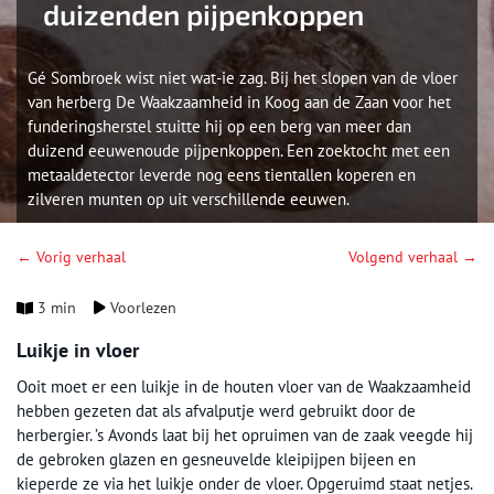
duizenden pijpenkoppen
Gé Sombroek wist niet wat-ie zag. Bij het slopen van de vloer
van herberg De Waakzaamheid in Koog aan de Zaan voor het
funderingsherstel stuitte hij op een berg van meer dan
duizend eeuwenoude pijpenkoppen. Een zoektocht met een
metaaldetector leverde nog eens tientallen koperen en
zilveren munten op uit verschillende eeuwen.
← Vorig verhaal
Volgend verhaal →
3 min
Voorlezen
Luikje in vloer
Ooit moet er een luikje in de houten vloer van de Waakzaamheid
hebben gezeten dat als afvalputje werd gebruikt door de
herbergier. ’s Avonds laat bij het opruimen van de zaak veegde hij
de gebroken glazen en gesneuvelde kleipijpen bijeen en
kieperde ze via het luikje onder de vloer. Opgeruimd staat netjes.