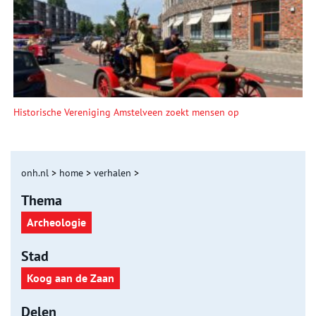
Historische Vereniging Amstelveen zoekt mensen op
onh.nl
>
home
>
verhalen
>
Thema
Archeologie
Stad
Koog aan de Zaan
Delen