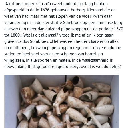
Dat ritueel moet zich zo’n tweehonderd jaar lang hebben
afgespeeld in de in 1626 gebouwde herberg. Niemand die er
weet van had, maar met het slopen van de vloer kwam daar
verandering in. In de klei stuitte Sombroek op een immense berg
glaswerk en meer dan duizend pijpenkoppen uit de periode 1670
tot 1800. ,,Wat is dit allemaal? vroeg ik me af en ik ben gaan
graven’’, aldus Sombroek. ,,Het was een heidens karwei op alles
op te diepen. ,,Ik kwam pijpenkoppen tegen met dikke en dunne
stelen en heel veel voetjes en scherven van borrel- en
wijnglazen, in alle soorten en maten. In de Waakzaamheid is
eeuwenlang flink gerookt en gedronken, zoveel is wel duidelijk.’’