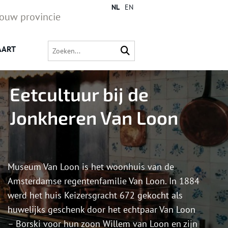
NL
EN
jouw provincie
AART
Eetcultuur bij de
Jonkheren Van Loon
Museum Van Loon is het woonhuis van de
Amsterdamse regentenfamilie Van Loon. In 1884
werd het huis Keizersgracht 672 gekocht als
huwelijks geschenk door het echtpaar Van Loon
– Borski voor hun zoon Willem van Loon en zijn