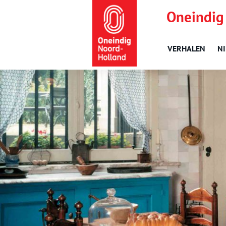
Oneindig
VERHALEN
N