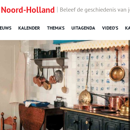
 Noord-Holland
Beleef de geschiedenis van 
IEUWS
KALENDER
THEMA’S
UITAGENDA
VIDEO’S
K