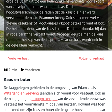
groeide Edam uit tot een belangrijke havenplaats voor export
van zuivelproducten, waaronder kaas. Dit is
hoogstwaarschijnlijk de reden dat de kaas die hier werd
verscheept de naam Edammer kreeg. Ook sprak men wel van
'cleyne casekens' of 'klootkaasjes' ('kloot' betekent rond of bol).
De bekende kleur van de kaas is rood. Dit komt doordat hij dan
in rode paraffine verpakt wordt. Vroeger kleurde men de kaas
rood met het sap van de klaproos. Maar de kaas wordt ook in
de gele kleur verkocht.
← Vorig verhaal
Volgend verhaal →
2 min
Voorlezen
Kaas en boter
De laaggelegen gebieden in de omgeving van Edam zoals
Waterland en
Zeevang
leenden zich vooral voor veeteelt. Ook in
de nabij gelegen
droogmakerijen
van de zeventiende eeuw was
veeteelt het voornaamste middel van bestaan. Holland was toen
al bekend om zijn kaas en boter die in grote hoeveelheden naar