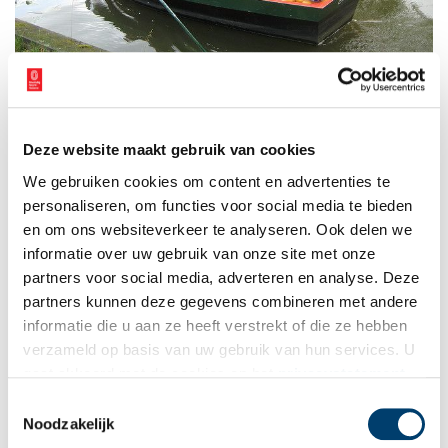
Onderweg naar de Edammer kaasmarkt, zomer 2008. Beeld: Flickr/Ianus.
Deze website maakt gebruik van cookies
We gebruiken cookies om content en advertenties te
Bronnen
personaliseren, om functies voor social media te bieden
Meer weten over de Edammer kaasmarkt:
en om ons websiteverkeer te analyseren. Ook delen we
http://www.kaasmarktedam.nl/
informatie over uw gebruik van onze site met onze
partners voor social media, adverteren en analyse. Deze
Informatie over de geschiedenis en de bereiding van kaas:
Hollands Kaasmuseum
in Alkmaar.
partners kunnen deze gegevens combineren met andere
informatie die u aan ze heeft verstrekt of die ze hebben
Publicatiedatum: 12/01/2011
verzameld op basis van uw gebruik van hun services. U
gaat akkoord met de cookies en het
privacystatement
als u onze website blijft gebruiken.
Toestemmingsselectie
Noodzakelijk