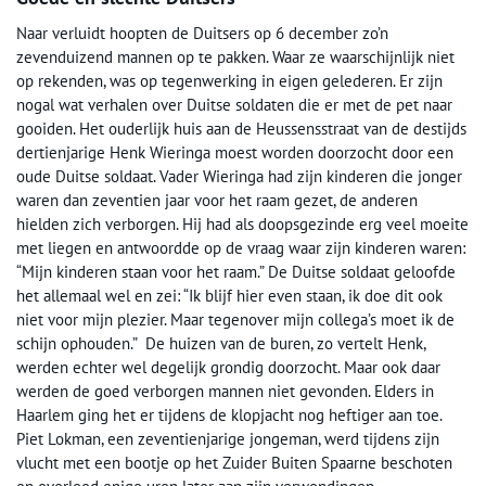
Naar verluidt hoopten de Duitsers op 6 december zo’n
zevenduizend mannen op te pakken. Waar ze waarschijnlijk niet
op rekenden, was op tegenwerking in eigen gelederen. Er zijn
nogal wat verhalen over Duitse soldaten die er met de pet naar
gooiden. Het ouderlijk huis aan de Heussensstraat van de destijds
dertienjarige Henk Wieringa moest worden doorzocht door een
oude Duitse soldaat. Vader Wieringa had zijn kinderen die jonger
waren dan zeventien jaar voor het raam gezet, de anderen
hielden zich verborgen. Hij had als doopsgezinde erg veel moeite
met liegen en antwoordde op de vraag waar zijn kinderen waren:
“Mijn kinderen staan voor het raam.” De Duitse soldaat geloofde
het allemaal wel en zei: “Ik blijf hier even staan, ik doe dit ook
niet voor mijn plezier. Maar tegenover mijn collega’s moet ik de
schijn ophouden.” De huizen van de buren, zo vertelt Henk,
werden echter wel degelijk grondig doorzocht. Maar ook daar
werden de goed verborgen mannen niet gevonden. Elders in
Haarlem ging het er tijdens de klopjacht nog heftiger aan toe.
Piet Lokman, een zeventienjarige jongeman, werd tijdens zijn
vlucht met een bootje op het Zuider Buiten Spaarne beschoten