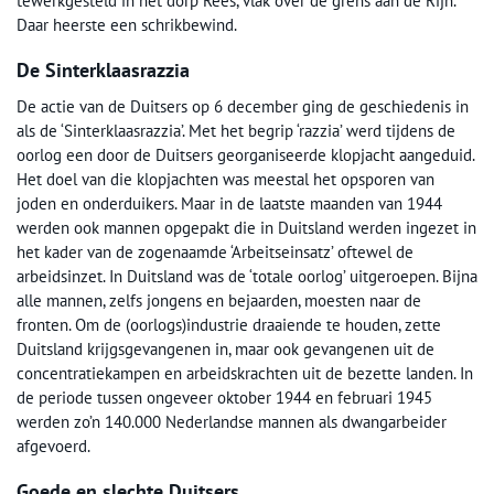
tewerkgesteld in het dorp Rees, vlak over de grens aan de Rijn.
Daar heerste een schrikbewind.
De Sinterklaasrazzia
De actie van de Duitsers op 6 december ging de geschiedenis in
als de ‘Sinterklaasrazzia’. Met het begrip ‘razzia’ werd tijdens de
oorlog een door de Duitsers georganiseerde klopjacht aangeduid.
Het doel van die klopjachten was meestal het opsporen van
joden en onderduikers. Maar in de laatste maanden van 1944
werden ook mannen opgepakt die in Duitsland werden ingezet in
het kader van de zogenaamde ‘Arbeitseinsatz’ oftewel de
arbeidsinzet. In Duitsland was de ‘totale oorlog’ uitgeroepen. Bijna
alle mannen, zelfs jongens en bejaarden, moesten naar de
fronten. Om de (oorlogs)industrie draaiende te houden, zette
Duitsland krijgsgevangenen in, maar ook gevangenen uit de
concentratiekampen en arbeidskrachten uit de bezette landen. In
de periode tussen ongeveer oktober 1944 en februari 1945
werden zo’n 140.000 Nederlandse mannen als dwangarbeider
afgevoerd.
Goede en slechte Duitsers