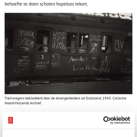
behoefte te doen schoten hopeloos tekort.
Treinwagons bekladderd door de dwangarbeiders uit Duitsland, 1945. Collectie
Noord-Hollands Archief.
Ontberingen
In de koude, harde wintergrond moesten de dwangarbeiders in
groepen van vijftig man schuttersputten, loopgraven en