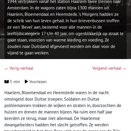
1944 vertrokken vanaf het station Haarlem twee treinen naar
Amsterdam. In de wagons zaten bijna 1300 mannen uit
Haarlem, Bloemendaal en Heemstede. 's Morgens hadden ze
de schrik van hun leven gehad. In hun brievenbussen troffen
ze een 'Bevel' aan, bestemd voor alle mannen in de
leeftijdscategorie 17 t/m 40 jaar, om ogenblikkelijk op straat te
gaan staan, voorzien van warme kleding en voeding. Ze
zouden naar Duitsland afgevoerd worden om daar voor de
vijand te gaan werken.
← Vorig verhaal
Volgend verhaal →
5 min
Voorlezen
Haarlem, Bloemendaal en Heemstede waren in de nacht
omsingeld door Duitse troepen. Soldaten en Duitse
politiemannen trokken de wijken en straten in, doorzochten de
huizen en dreven de mannen bijeen. Na ruim een half jaar
keerden ze terug, maar niet allemaal. De Haarlemse
dwangarbeiders hadden het slecht getroffen. Ze werden