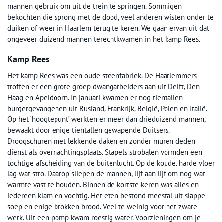
mannen gebruik om uit de trein te springen. Sommigen
bekochten die sprong met de dood, veel anderen wisten onder te
duiken of weer in Haarlem terug te keren. We gaan ervan uit dat
ongeveer duizend mannen terechtkwamen in het kamp Rees.
Kamp Rees
Het kamp Rees was een oude steenfabriek. De Haarlemmers
troffen er een grote groep dwangarbeiders aan uit Delft, Den
Haag en Apeldoorn. In januari kwamen er nog tientallen
burgergevangenen uit Rusland, Frankrijk, België, Polen en Italië.
Op het ‘hoogtepunt’ werkten er meer dan drieduizend mannen,
bewaakt door enige tientallen gewapende Duitsers.
Droogschuren met lekkende daken en zonder muren deden
dienst als overnachtingsplaats. Stapels strobalen vormden een
tochtige afscheiding van de buitenlucht. Op de koude, harde vloer
lag wat stro. Daarop sliepen de mannen, lijf aan lijf om nog wat
warmte vast te houden. Binnen de kortste keren was alles en
iedereen klam en vochtig. Het eten bestond meestal uit slappe
soep en enige brokken brood. Veel te weinig voor het zware
werk. Uit een pomp kwam roestig water. Voorzieningen om je