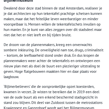
Bijlmermuseum
Dwalend door deze stad binnen de stad Amsterdam, realiseer je
je dat architecten op hun tekentafel prachtige schetsen kunnen
maken, maar dat het feitelijke leven weerbarstiger en minder
voorspelbaar is. Mensen willen de tekentafelschets invullen op
hun manier. En je kunt van alles zeggen over dit stadsdeel maar
niet dat het er niet leeft en bij tijden bruist.
De droom van de plannenmakers, kreeg een onverwachts
sombere inkleuring. De onveiligheid nam toe, drugs, criminaliteit
– kortom, de leefbaarheid stond onder druk. En dus kropen de
plannenmakers weer achter de tekentafels en ontwierpen een
nieuw plan met als doel de buurt een plezieriger uitstraling te
geven. Hoge flatgebouwen maakten hier en daar plaats voor
laagbouw.
‘Bijlmerbelievers’ die de oorspronkelijke opzet koesterden,
kwamen in verzet. Ze wisten te bereiken dat in 2019 een deel
van de oude buurt als een erkend beschermd stadsgezicht in
stand zou blijven. Dit deel van Zuidoost tussen de metrostations
Kraaiennest en Ganzenhoef wordt wel het Bijlmermuseum