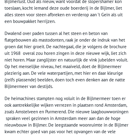
Bijlmerlust. Oud als nieuw, want voordat de slopershamer kon
toeslaan, kocht iemand deze oude boerderij in de Bijlmer, liet
alles steen voor steen afbreken en verderop aan ’t Gein als uit
een bouwpakket herrijzen.
Dwalend over paden tussen al het steen en beton van
flatgebouwen als mastodonten, raak je onder de indruk van het
groen dat hier groeit. De nachtegaal, die je volgens de brochure
uit 1968 overal zou horen zingen in deze nieuwe wijk, liet zich
niet horen. Maar zanglijster en natuurlijk de vink jubelden voluit.
Op het menselijke niveau, het maaiveld, doet de Bijlmermeer
plezierig aan. De vele waterpartijen, met hier en daar kleurige
(zelfs plassende) beelden, doen toch even denken aan de natte
Bijlmermeer van destijds.
De heimachines stampten nog voluit in de Bijlmermeer toen er
ook aantrekkelijke wijken verrezen in plaatsen rond Amsterdam,
zoals Amstelveen en Purmerend. Die nieuwe laagbouwwoningen
spraken veel gezinnen in Amsterdam meer aan dan de hoge
nieuwbouw in Bijlmer. De leegstaande woonruimte in de Bijlmer
kwam echter goed van pas voor het opvangen van de vele