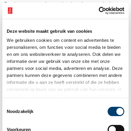
Toen het gevaar geweken was, kon de molenaar aan de slag om
het meer opnieuw droog te leggen. En ja hoor, enkele tientallen
jaren later (in 1702) stroomde de polder na een dijkdoorbraak bij
Muiden opnieuw vol. Het was mooi geweest, de Bijlmer bleef een
meer. Tot 1825. Het meer werd toen definitief droog gepompt en
Deze website maakt gebruik van cookies
langs de ringdijk verrezen boerderijen, zoals Bijlmerzicht en
We gebruiken cookies om content en advertenties te
Bijlmerlust.
personaliseren, om functies voor social media te bieden
en om ons websiteverkeer te analyseren. Ook delen we
informatie over uw gebruik van onze site met onze
partners voor social media, adverteren en analyse. Deze
partners kunnen deze gegevens combineren met andere
informatie die u aan ze heeft verstrekt of die ze hebben
verzameld op basis van uw gebruik van hun services. U
gaat akkoord met de cookies en het
privacystatement
als u onze website blijft gebruiken.
Toestemmingsselectie
Noodzakelijk
Voorkeuren