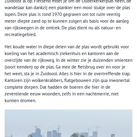
Zuidoost al op. Fietsend moet je om de Ouderkerkerplas heen, de
wandelaar kan dankzij een plankier een mooi stukje over de plas
lopen. Deze plas is rond 1970 gegraven om tot ruim veertig
meter diepte zand op te kunnen zuigen als basis voor de aanleg
van rijkswegen in de omtrek. De plas dient nu als natuur- en
recreatiegebied.
Het koude water in diepe delen van de plas wordt gebruikt voor
koeling van het academisch ziekenhuis en kantoren aan de
overzijde van de rijksweg. In de winter zie je duizenden smienten
(soort eenden) op de plas. Ga mee de fietsbrug over en voor je
het weet, sta je in Zuidoost. Alles is hier in de overtreffende trap.
Kantoren zijn wolkenkrabbers, flatgebouwen zijn qua inwonertal
complete dorpen. Dat hadden de boeren die hier in de
zeventiende eeuw woonden, zelfs in een nachtmerrie, niet
kunnen dromen.