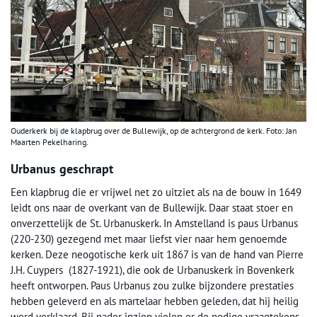
Ouderkerk bij de klapbrug over de Bullewijk, op de achtergrond de kerk. Foto: Jan
Maarten Pekelharing.
Urbanus geschrapt
Een klapbrug die er vrijwel net zo uitziet als na de bouw in 1649
leidt ons naar de overkant van de Bullewijk. Daar staat stoer en
onverzettelijk de St. Urbanuskerk. In Amstelland is paus Urbanus
(220-230) gezegend met maar liefst vier naar hem genoemde
kerken. Deze neogotische kerk uit 1867 is van de hand van Pierre
J.H. Cuypers (1827-1921), die ook de Urbanuskerk in Bovenkerk
heeft ontworpen. Paus Urbanus zou zulke bijzondere prestaties
hebben geleverd en als martelaar hebben geleden, dat hij heilig
werd verklaard. Bij nader inzien vielen er de nodige vraagtekens