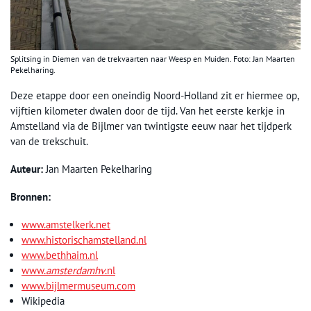
Splitsing in Diemen van de trekvaarten naar Weesp en Muiden. Foto: Jan Maarten
Pekelharing.
Deze etappe door een oneindig Noord-Holland zit er hiermee op,
vijftien kilometer dwalen door de tijd. Van het eerste kerkje in
Amstelland via de Bijlmer van twintigste eeuw naar het tijdperk
van de trekschuit.
Auteur:
Jan Maarten Pekelharing
Bronnen:
www.amstelkerk.net
www.historischamstelland.nl
www.bethhaim.nl
www.
amsterdamhv
.nl
www.bijlmermuseum.com
Wikipedia