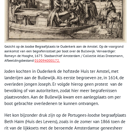
Gezicht op de Joodse Begraafplaats te Ouderkerk aan de Amstel. Op de voorgrond
aankomst van een begrafenisstoet per boot over de Bullewijk. Vervaardiger:
Romeyn de Hooghe, 1675. Stadsarchief Amsterdam / Collectie Atlas Dreesmann,
Afbeeldingsbestand
010094000172.
Joden kochten in Ouderkerk de hofstede Huis ter Amstel, met
landerijen aan de Bullewijk. Als eerste begroeven ze, in 1614, de
overleden jongen Joseph. Er volgde hierop geen protest van de
bevolking of van autoriteiten, zodat hier meer begrafenissen
plaatsvonden. Aan de Bullewijk kwam een aanlegplaats om per
boot gebrachte overledenen te kunnen ontvangen.
Het kon bijzonder druk zijn op de Portugees-Joodse begraafplaats
Beth Haïm (Huis des Levens), zoals in de zomer van 1866 toen de
rit van de lijkkoets met de beroemde Amsterdamse geneesheer