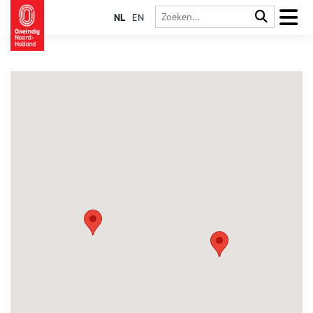
NL
EN
Oosterland