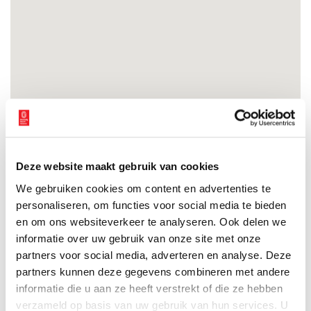
Deze website maakt gebruik van cookies
We gebruiken cookies om content en advertenties te
personaliseren, om functies voor social media te bieden
en om ons websiteverkeer te analyseren. Ook delen we
Drama op Wieringen
informatie over uw gebruik van onze site met onze
Op 30 juni 1743 trouwde Wabe Douwes met Dieuwertje
partners voor social media, adverteren en analyse. Deze
Lamberts. Wabe was een Fries en kwam uit Pingjum. Dieuwertje
partners kunnen deze gegevens combineren met andere
woonde aan de Akkerweg in Oosterland op het eiland
informatie die u aan ze heeft verstrekt of die ze hebben
Wieringen. Ze trouwden in de kerk van Oosterland. Tien jaar
4 min
later eindigde het huwelijk in een tragedie. Wabe stierf op het
verzameld op basis van uw gebruik van hun services. U