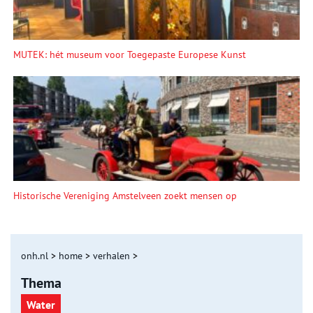
MUTEK: hét museum voor Toegepaste Europese Kunst
Historische Vereniging Amstelveen zoekt mensen op
onh.nl
>
home
>
verhalen
>
Thema
Water