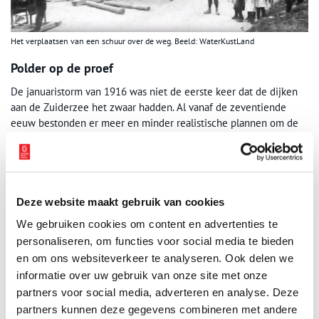
Het verplaatsen van een schuur over de weg. Beeld: WaterKustLand
Polder op de proef
De januaristorm van 1916 was niet de eerste keer dat de dijken
aan de Zuiderzee het zwaar hadden. Al vanaf de zeventiende
eeuw bestonden er meer en minder realistische plannen om de
zee af te sluiten, maar er werd nooit iets mee gedaan. Na de
bewuste nacht was de maat vol; de Zuiderzee zou niet lang meer
een zee zijn. Onder leiding van ingenieur Cornelis Lely werd
besloten tot de afsluiting en gedeeltelijke inpoldering van de
Zuiderzee, met de aanleg van de Wieringermeerpolder, de
Deze website maakt gebruik van cookies
Afsluitdijk, de Noordoostpolder, Oostelijk- en Zuidelijk Flevoland
We gebruiken cookies om content en advertenties te
als resultaat.
personaliseren, om functies voor social media te bieden
en om ons websiteverkeer te analyseren. Ook delen we
Voordat het zover was, moest er nog een aantal proeven worden
informatie over uw gebruik van onze site met onze
gedaan. Want wil er wel wat groeien op de ‘zeebodem’? Daarom
werd er bij Andijk een zogenaamde proefpolder aangelegd. In
partners voor social media, adverteren en analyse. Deze
1927 was de polder klaar en werden er een proefboerderij en
partners kunnen deze gegevens combineren met andere