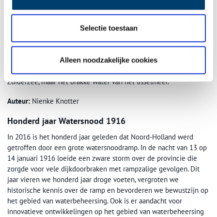
stormen, dijkdoorbraken, met voorbij drijvende huizen als gevolg.
Maar het kan ook aan het denken zetten. Andijk is hier een
perfect voorbeeld van. Hoewel het dorp in de jaren na 1916 qua
Selectie toestaan
vorm een drastische metamorfose heeft ondergaan, heeft het
gesleep met bestaande huisjes er voor gezorgd dat het toch
Alleen noodzakelijke cookies
vertrouwd bleef. De praatjes op straat bleven gewoon doorgaan,
aan de andere kant van de dijk klotste alleen niet langer de zilte
Zuiderzee, maar het brakke water van het IJsselmeer.
Auteur:
Nienke Knotter
Honderd jaar Watersnood 1916
In 2016 is het honderd jaar geleden dat Noord-Holland werd
getroffen door een grote watersnoodramp. In de nacht van 13 op
14 januari 1916 loeide een zware storm over de provincie die
zorgde voor vele dijkdoorbraken met rampzalige gevolgen. Dit
jaar vieren we honderd jaar droge voeten, vergroten we
historische kennis over de ramp en bevorderen we bewustzijn op
het gebied van waterbeheersing. Ook is er aandacht voor
innovatieve ontwikkelingen op het gebied van waterbeheersing