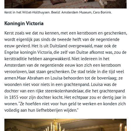
Kerst in het Willet-Holthuysen. Beeld: Amsterdam Museum, Caro Bonink.
Koningin Victoria
Kerst zoals we dat nu kennen, met een kerstboom en geschenken,
wordt eigenlijk pas sinds de tweede helft van de negentiende
eeuw gevierd. Het is uit Duitsland overgewaaid, maar ook de
Engelse koningin Victoria, die zelf van Duitse afkomst was, zou de
kersttraditie hebben aangewakkerd. Niet iedereen in het
Amsterdam van de negentiende eeuw kon zich een kerstboom
veroorloven, laat staan geschenken. De stad telde in die tijd veel
armen.Maar Abraham en Louisa behoorden tot de bovenlaag; ze
woonden niet voor niets in een grachtenpand. Louisa was de
dochter van een rijke steenkolenhandelaar, die het grachtenpand
in 1855 voor zijn dochter kocht. Het echtpaar zou er dertig jaar in
wonen. “Ze hoefden niet voor hun geld te werken en konden zich
volledig aan hun liefhebberijen wijden.”