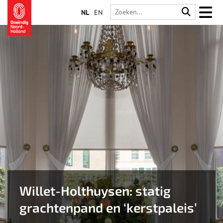
NL
EN
Willet-Holthuysen: statig
grachtenpand en ‘kerstpaleis’