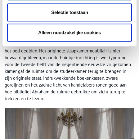
Deventer tapijt dat er in de tijd van de Willets lag. “We hadden
nog een stukje van het originele tapijt en vervolgens hebben we
Selectie toestaan
een producent gezocht die dat kon namaken.”De meest recente
ruimtes die zijn teruggebracht in de originele staat zijn de
slaapkamer van het echtpaar en de studeerkamer van Abraham.
Alleen noodzakelijke cookies
Het hemelbed met nachtkastjes en de kaptafel vormen het
middelpunt van de grotere ruimte waar de Willets daadwerkelijk
het bed deelden. Het originele slaapkamermeubilair is niet
bewaard gebleven, maar de huidige inrichting is wel typerend
voor de tweede helft van de negentiende eeuw.De vrijgekomen
kamer gaf de ruimte om de studeerkamer terug te brengen in
zijn originele staat. Indrukwekkende boekenkasten, zware
gordijnen en het zachte licht van kandelabers tonen goed aan
hoe bibliofiel Abraham de ruimte gebruikte om zicht terug te
trekken en te lezen.