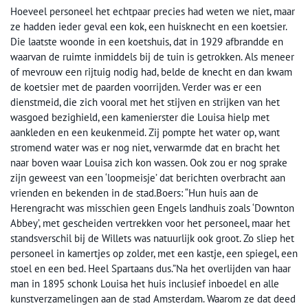
Hoeveel personeel het echtpaar precies had weten we niet, maar
ze hadden ieder geval een kok, een huisknecht en een koetsier.
Die laatste woonde in een koetshuis, dat in 1929 afbrandde en
waarvan de ruimte inmiddels bij de tuin is getrokken. Als meneer
of mevrouw een rijtuig nodig had, belde de knecht en dan kwam
de koetsier met de paarden voorrijden. Verder was er een
dienstmeid, die zich vooral met het stijven en strijken van het
wasgoed bezighield, een kamenierster die Louisa hielp met
aankleden en een keukenmeid. Zij pompte het water op, want
stromend water was er nog niet, verwarmde dat en bracht het
naar boven waar Louisa zich kon wassen. Ook zou er nog sprake
zijn geweest van een ‘loopmeisje’ dat berichten overbracht aan
vrienden en bekenden in de stad.Boers: “Hun huis aan de
Herengracht was misschien geen Engels landhuis zoals ‘Downton
Abbey’, met gescheiden vertrekken voor het personeel, maar het
standsverschil bij de Willets was natuurlijk ook groot. Zo sliep het
personeel in kamertjes op zolder, met een kastje, een spiegel, een
stoel en een bed. Heel Spartaans dus.”Na het overlijden van haar
man in 1895 schonk Louisa het huis inclusief inboedel en alle
kunstverzamelingen aan de stad Amsterdam. Waarom ze dat deed