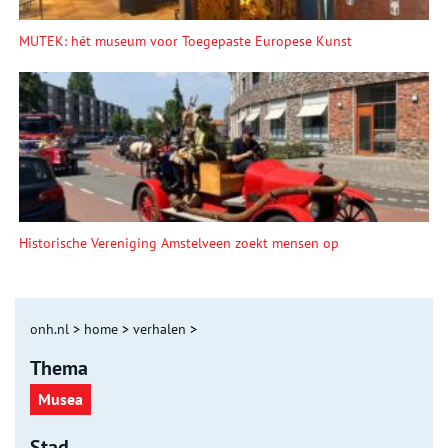
MUTEK: hét museum voor Toegepaste Europese Kunst
Historische Vereniging Amstelveen zoekt mensen op
onh.nl
>
home
>
verhalen
>
Thema
Musea
Stad