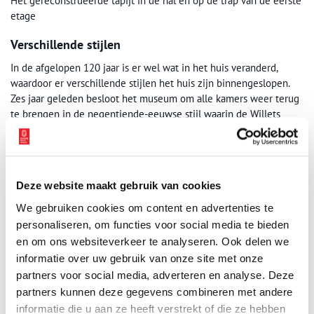
Het gereconstrueerde tapijt in de hal en op de trap van de eerste
etage
Verschillende stijlen
In de afgelopen 120 jaar is er wel wat in het huis veranderd,
waardoor er verschillende stijlen het huis zijn binnengeslopen.
Zes jaar geleden besloot het museum om alle kamers weer terug
te brengen in de negentiende-eeuwse stijl waarin de Willets
geleefd hebben. Daarbij kon dankbaar gebruik worden gemaakt
van een inventarisatie die de eerste beheerder van het museum,
Frans Coenen, van de inboedel heeft gemaakt.”Helaas heeft hij
veel verkocht wat niet bij de kunstcollectie hoorde, zoals kleding,
Deze website maakt gebruik van cookies
linnen en andere dagelijkse spulletjes. Doodzonde natuurlijk. Ik
snap wel dat ze vooral wilden bewaren wat mooi en belangrijk
We gebruiken cookies om content en advertenties te
was, maar tegenwoordig willen we ook weten hoe er in zo’n huis
personaliseren, om functies voor social media te bieden
werd geleefd,” vertelt Boers.
en om ons websiteverkeer te analyseren. Ook delen we
informatie over uw gebruik van onze site met onze
partners voor social media, adverteren en analyse. Deze
partners kunnen deze gegevens combineren met andere
informatie die u aan ze heeft verstrekt of die ze hebben