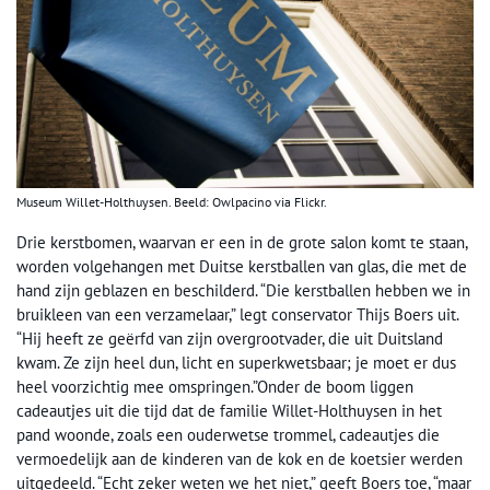
Museum Willet-Holthuysen. Beeld: Owlpacino via Flickr.
Drie kerstbomen, waarvan er een in de grote salon komt te staan,
worden volgehangen met Duitse kerstballen van glas, die met de
hand zijn geblazen en beschilderd. “Die kerstballen hebben we in
bruikleen van een verzamelaar,” legt conservator Thijs Boers uit.
“Hij heeft ze geërfd van zijn overgrootvader, die uit Duitsland
kwam. Ze zijn heel dun, licht en superkwetsbaar; je moet er dus
heel voorzichtig mee omspringen.”Onder de boom liggen
cadeautjes uit die tijd dat de familie Willet-Holthuysen in het
pand woonde, zoals een ouderwetse trommel, cadeautjes die
vermoedelijk aan de kinderen van de kok en de koetsier werden
uitgedeeld. “Echt zeker weten we het niet,” geeft Boers toe, “maar