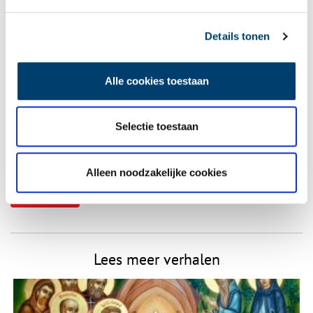
Vereiste velden zijn gemarkeerd met *. Het e-mailadres wordt niet
Details tonen
gepubliceerd.
Naam
*
Alle cookies toestaan
E-mail
*
Selectie toestaan
Vink dit aan als u op de hoogte gehouden wil worden.
Alleen noodzakelijke cookies
Lees meer verhalen