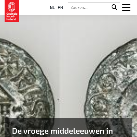
NL
EN
De vroege middeleeuwen in