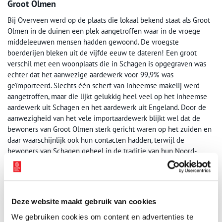
Groot Olmen
Bij Overveen werd op de plaats die lokaal bekend staat als Groot
Olmen in de duinen een plek aangetroffen waar in de vroege
middeleeuwen mensen hadden gewoond. De vroegste
boerderijen bleken uit de vijfde eeuw te dateren! Een groot
verschil met een woonplaats die in Schagen is opgegraven was
echter dat het aanwezige aardewerk voor 99,9% was
geïmporteerd. Slechts één scherf van inheemse makelij werd
aangetroffen, maar die lijkt gelukkig heel veel op het inheemse
aardewerk uit Schagen en het aardewerk uit Engeland. Door de
aanwezigheid van het vele importaardewerk blijkt wel dat de
bewoners van Groot Olmen sterk gericht waren op het zuiden en
daar waarschijnlijk ook hun contacten hadden, terwijl de
bewoners van Schagen geheel in de traditie van hun Noord-
Duitse herkomst leefden.
Tekst:
Frans Diederik
Publicatiedatum: 06/10/2011
Deze website maakt gebruik van cookies
We gebruiken cookies om content en advertenties te