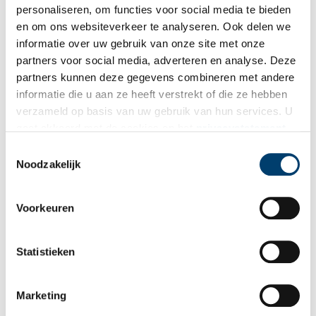
personaliseren, om functies voor social media te bieden
en om ons websiteverkeer te analyseren. Ook delen we
informatie over uw gebruik van onze site met onze
Ontvang de nieuwsbrief
partners voor social media, adverteren en analyse. Deze
Wilt u op de hoogte blijven van de mooiste verhalen en het
partners kunnen deze gegevens combineren met andere
laatste erfgoednieuws? Schrijf u dan nu in voor onze
informatie die u aan ze heeft verstrekt of die ze hebben
verzameld op basis van uw gebruik van hun services. U
wekelijkse nieuwsbrief!
gaat akkoord met de cookies en het
privacystatement
als u onze website blijft gebruiken.
Toestemmingsselectie
Noodzakelijk
Bij inschrijving gaat u akkoord met ons
privacybeleid
.
Voorkeuren
Aanvullingen
Statistieken
Vul deze informatie aan of geef een reactie.
Marketing