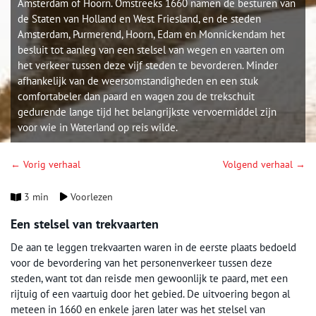
Amsterdam of Hoorn. Omstreeks 1660 namen de besturen van
de Staten van Holland en West Friesland, en de steden
Amsterdam, Purmerend, Hoorn, Edam en Monnickendam het
besluit tot aanleg van een stelsel van wegen en vaarten om
het verkeer tussen deze vijf steden te bevorderen. Minder
afhankelijk van de weersomstandigheden en een stuk
comfortabeler dan paard en wagen zou de trekschuit
gedurende lange tijd het belangrijkste vervoermiddel zijn
voor wie in Waterland op reis wilde.
← Vorig verhaal
Volgend verhaal →
3 min
Voorlezen
Een stelsel van trekvaarten
De aan te leggen trekvaarten waren in de eerste plaats bedoeld
voor de bevordering van het personenverkeer tussen deze
steden, want tot dan reisde men gewoonlijk te paard, met een
rijtuig of een vaartuig door het gebied. De uitvoering begon al
meteen in 1660 en enkele jaren later was het stelsel van