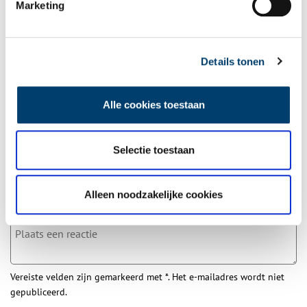
Marketing
Wilt u op de hoogte blijven van de mooiste verhalen en het
laatste erfgoednieuws? Schrijf u dan nu in voor onze
wekelijkse nieuwsbrief!
Details tonen
Alle cookies toestaan
Bij inschrijving gaat u akkoord met ons
privacybeleid
.
Selectie toestaan
Aanvullingen
Alleen noodzakelijke cookies
Vul deze informatie aan of geef een reactie.
Vereiste velden zijn gemarkeerd met *. Het e-mailadres wordt niet
gepubliceerd.