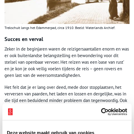
Trekschuit langs het Edammerpad, circa 1910. Beeld: Waterlands Archief.
Succes en verval
Zeker in de beginjaren waren de reizigersaantallen enorm en was
er ook buitenlandse belangstelling en bewondering voor dit
stelsel van openbaar vervoer. Het reizen was een ‘oase van rust’
en je kon je ook veilig voelen tijdens de reis – geen rovers en
geen last van de weersomstandigheden.
Het feit dat je er lang over deed, mede door stopplaatsen, het
verversen van paarden, het laden en lossen en dergelijke, was in
die tijd een beduidend minder probleem dan tegenwoordig. Ook
hier leidde een economische recessie, die eind zeventiende,
begin achttiende eeuw speelde, tot vermindering van
reizigersaantallen en daarmee werd de economische exploitatie
steeds moeizamer.
Deze website maakt gebruik van cookies