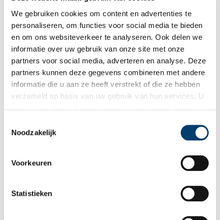
Schippers legden het bijltje erbij neer en dat maakte dat anderen
We gebruiken cookies om content en advertenties te
er nog wel een boterham mee konden verdienen. Met het
personaliseren, om functies voor social media te bieden
economisch herstel kwamen er ook andere vervoermiddelen en
en om ons websiteverkeer te analyseren. Ook delen we
vooral de uitvinding van de stoommachine en de invoering van
informatie over uw gebruik van onze site met onze
stoombootdiensten maakten de trekschuiten uiteindelijk
partners voor social media, adverteren en analyse. Deze
overbodig.
partners kunnen deze gegevens combineren met andere
Auteur
: Wouter van Waardt (Vereniging Historisch Purmerend) /
informatie die u aan ze heeft verstrekt of die ze hebben
Redactie ONH.
verzameld op basis van uw gebruik van hun services. U
gaat akkoord met de cookies en het
privacystatement
Bronnen
als u onze website blijft gebruiken.
Toestemmingsselectie
J. Dehe, Waterland Waar blijft de Tijd, uitgave Waanders.
Noodzakelijk
J.Kok, ’t Boemeltje van Purmerend, uitgave Pirola.
Publicatiedatum: 24/06/2011
Voorkeuren
Statistieken
Ontvang de nieuwsbrief