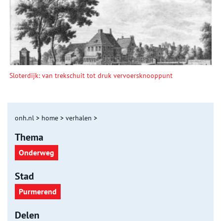
Sloterdijk: van trekschuit tot druk vervoersknooppunt
onh.nl
>
home
>
verhalen
>
Thema
Onderweg
Stad
Purmerend
Delen