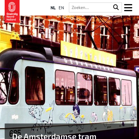
NL
EN
De Amsterdamse tram