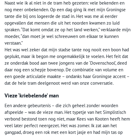
Naast wie ik al niet in de tram heb gezeten: vele bekenden en
nog meer onbekenden. Op een dag ging ik met mijn Groningse
tante die bij ons logeerde de stad in. Het was me al eerder
opgevallen dat mensen die uit het noorden kwamen zo luid
spraken. “Dat komt omdat ze op het land werken,” verklaarde mijn
moeder, “dan moet je wel schreeuwen om elkaar te kunnen
verstaan.”
Het was wel zeker dat mijn stadse tante nog nooit een boon had
geplukt, maar ik begon me ongemakkelijk te voelen. Het feit dat
ze onderdak bood aan twee jongens van de ‘Dovenschool’, deed
daar nog een schepje bovenop. De combinatie van volume en
een goede articulatie maakte – ondanks haar Groningse accent –
dat de hele tram deelgenoot werd van onze conversatie.
Vieze ‘kriebelende’ man
Een andere gebeurtenis – die zich geheel zonder woorden
afspeelde – was de vieze man. Het typetje van het Simplistisch
verbond bestond toen nog niet, maar Kees van Kooten heeft hem
veel later perfect neergezet. Het was zomer. Ik zat aan het
gangpad, droeg een rok met een kort jasje en had mijn tas op