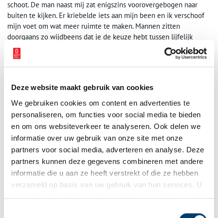
schoot. De man naast mij zat enigszins voorovergebogen naar
buiten te kijken. Er kriebelde iets aan mijn been en ik verschoof
mijn voet om wat meer ruimte te maken. Mannen zitten
doorgaans zo wijdbeens dat je de keuze hebt tussen lijfelijk
contact of de helft van je plaats inleveren. Weer voelde ik
gekriebel en ging verzitten. De man boog verder naar voren alsof
hij buiten iets bijzonders zag en net boven mijn knieholte voelde
ik weer dat gekriebel op mijn blote been. Opeens kreeg ik door
Deze website maakt gebruik van cookies
dat die man met zijn hand onder zijn eigen been door aan het
mijne zat! Sprakeloos van verontwaardiging ben ik bruusk
We gebruiken cookies om content en advertenties te
opgestaan om ergens anders te gaan zitten. Wat moest ik doen?
personaliseren, om functies voor social media te bieden
Wat kon ik doen? Het was mijn woord tegen het zijne. Ondanks
en om ons websiteverkeer te analyseren. Ook delen we
flink schrobben onder de douche heb ik nog lang die gore vinger
informatie over uw gebruik van onze site met onze
gevoeld. Ik nam me voor een volgende keer flink stennis te
partners voor social media, adverteren en analyse. Deze
schoppen en de man zijn huid zo vol te schelden dat de knopen
partners kunnen deze gegevens combineren met andere
van zijn smoezelige regenjas zouden springen! Gelukkig is dat
informatie die u aan ze heeft verstrekt of die ze hebben
nooit nodig geweest.
verzameld op basis van uw gebruik van hun services. U
Trammen is voorbij
gaat akkoord met de cookies en het
privacystatement
als u onze website blijft gebruiken.
Toestemmingsselectie
Die oude tram, met zijn knarsen en kermen, zijn geur van ijzer en