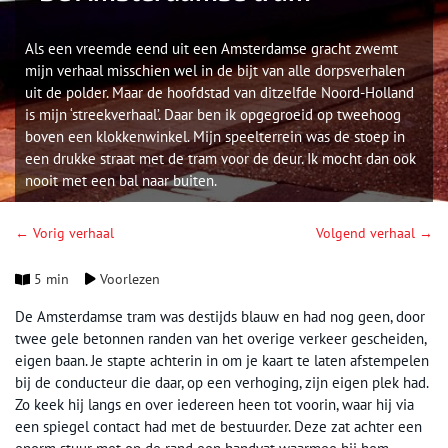
Als een vreemde eend uit een Amsterdamse gracht zwemt
mijn verhaal misschien wel in de bijt van alle dorpsverhalen
uit de polder. Maar de hoofdstad van ditzelfde Noord-Holland
is mijn ‘streekverhaal’. Daar ben ik opgegroeid op tweehoog
boven een klokkenwinkel. Mijn speelterrein was de stoep in
een drukke straat met de tram voor de deur. Ik mocht dan ook
nooit met een bal naar buiten.
← Vorig verhaal
Volgend verhaal →
5 min
Voorlezen
De Amsterdamse tram was destijds blauw en had nog geen, door
twee gele betonnen randen van het overige verkeer gescheiden,
eigen baan. Je stapte achterin in om je kaart te laten afstempelen
bij de conducteur die daar, op een verhoging, zijn eigen plek had.
Zo keek hij langs en over iedereen heen tot voorin, waar hij via
een spiegel contact had met de bestuurder. Deze zat achter een