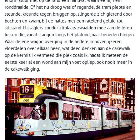
enorm stuur met op de rand een handvat waarmee hij hem
ronddraaide. Of het nu droog was of regende, de tram piepte en
steunde, kreunde tegen bruggen op, slingerde zich gierend door
bochten en kwam, bij de haltes met een ratelend geluid tot
stilstand. Passagiers zonder zitplaats zwaaiden mee aan de leren
lussen die, vanaf stangen langs het plafond, naar beneden hingen.
Waar de ene wagon overging in de andere, schoven ijzeren
vloerdelen over elkaar heen, wat deed denken aan de cakewalk
op de kermis. Ik vermeed die plek zoals ik, nadat ik meteen de
eerste keer al een wond aan mijn voet opliep, ook nooit meer in
de cakewalk ging.