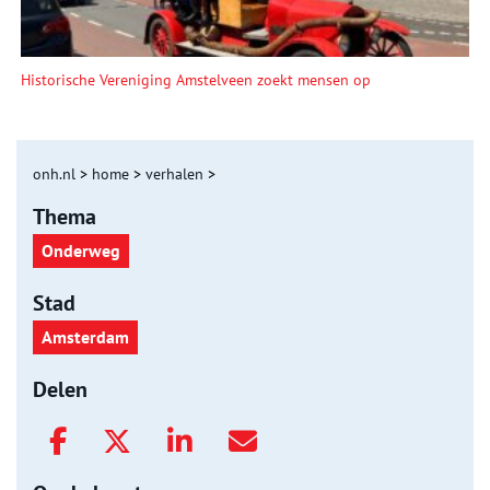
Historische Vereniging Amstelveen zoekt mensen op
onh.nl
>
home
>
verhalen
>
Thema
Onderweg
Stad
Amsterdam
Delen