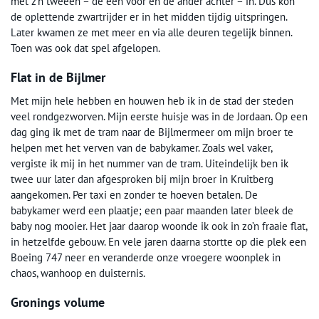
met z’n tweeën – de een voor en de ander achter – in. Dus kon
de oplettende zwartrijder er in het midden tijdig uitspringen.
Later kwamen ze met meer en via alle deuren tegelijk binnen.
Toen was ook dat spel afgelopen.
Flat in de Bijlmer
Met mijn hele hebben en houwen heb ik in de stad der steden
veel rondgezworven. Mijn eerste huisje was in de Jordaan. Op een
dag ging ik met de tram naar de Bijlmermeer om mijn broer te
helpen met het verven van de babykamer. Zoals wel vaker,
vergiste ik mij in het nummer van de tram. Uiteindelijk ben ik
twee uur later dan afgesproken bij mijn broer in Kruitberg
aangekomen. Per taxi en zonder te hoeven betalen. De
babykamer werd een plaatje; een paar maanden later bleek de
baby nog mooier. Het jaar daarop woonde ik ook in zo’n fraaie flat,
in hetzelfde gebouw. En vele jaren daarna stortte op die plek een
Boeing 747 neer en veranderde onze vroegere woonplek in
chaos, wanhoop en duisternis.
Gronings volume