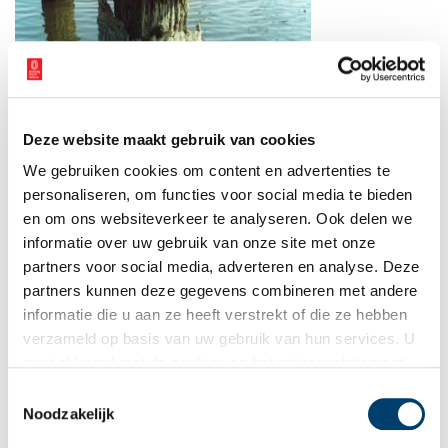
Deze website maakt gebruik van cookies
We gebruiken cookies om content en advertenties te
Dukdalf beslagen met wormspijkers Bron: Hoogheemraadschap Hollands
personaliseren, om functies voor social media te bieden
Noorderkwartier
en om ons websiteverkeer te analyseren. Ook delen we
Keien op de dijk
informatie over uw gebruik van onze site met onze
partners voor social media, adverteren en analyse. Deze
Uiteindelijk kwamen de West-Friese burgemeesters en
partners kunnen deze gegevens combineren met andere
waterschapsbestuurders Pieter Straat en Pieter van der Deure
informatie die u aan ze heeft verstrekt of die ze hebben
met een bruikbaar plan op de proppen. Zij stelden voor de dijken
verzameld op basis van uw gebruik van hun services. U
naar zee met een aarden glooiing af te werken. De glooiing werd
gaat akkoord met de cookies en het
privacystatement
weer bekleed met puin en keien. Maar waar moest al die steen
vandaan komen? In Drenthe lagen zwerfkeien en hunebedden.
als u onze website blijft gebruiken.
Toestemmingsselectie
Die vormden een eerste bron. Later stapten de waterschappen
Noodzakelijk
over op keien uit Scandinavië. Het kostte natuurlijk kapitalen. Tot