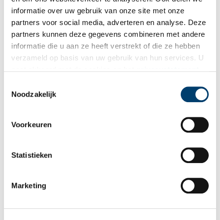
een paar jaar ook havo en vwo-opleidingen. Zo kon een enkeling
informatie over uw gebruik van onze site met onze
die voor de moedermavo slaagde, zelfs naar de universiteit.
partners voor social media, adverteren en analyse. Deze
partners kunnen deze gegevens combineren met andere
informatie die u aan ze heeft verstrekt of die ze hebben
verzameld op basis van uw gebruik van hun services. U
gaat akkoord met de cookies en het
privacystatement
als u onze website blijft gebruiken.
Toestemmingsselectie
Noodzakelijk
Voorkeuren
Statistieken
Diplomauitreiking moedermavo, 27 juni 1979. Noord-Hollands Archief, collectie
Marketing
Fotopersbureau De Boer,
NL-HlmNHA_1478_18121K00_06
.
En het huishouden dan?