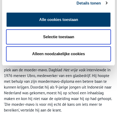
Niet alle schoolgaande moeders konden op steun uit hun
Details tonen
omgeving rekenen. Sommige mannen konden niet goed met de
herwonnen zelfstandigheid van hun echtgenote omgaan, of
vreesden voor een verslonst huishouden. Ook schoonmoeders en
Alle cookies toestaan
andere familieleden hadden soms hun bedenkingen. Andere
echtgenoten vonden het juist fantastisch dat hun vrouw opnieuw
de schoolbanken instapte. ‘Mijn man vindt het een reuze leuk
Selectie toestaan
idee’, vertelde mevrouw Hendrikse in haar eerste schoolweek aan
De Telegraaf
. ‘We kunnen hier samen over praten en hij heeft zich
voorgenomen om deze winter ook een cursus te volgen’.
Alleen noodzakelijke cookies
De naam doet anders vermoeden, maar ook voor mannen was er
plek aan de moeder-mavo. Dagblad
Het vrije volk
interviewde in
1976 meneer Ubro, medewerker van een glasbedrijf. Hij hoopte
met behulp van zijn moedermavo-diploma een betere baan te
kunnen krijgen. Doordat hij als 9-jarige jongen uit Indonesië naar
Nederland was gekomen, moest hij op school een inhaalslag
maken en kon hij niet naar de opleiding waar hij op had gehoopt.
‘Die moeder-mavo is voor mij echt dé kans om iets meer te
bereiken’, vertelde hij aan de krant.