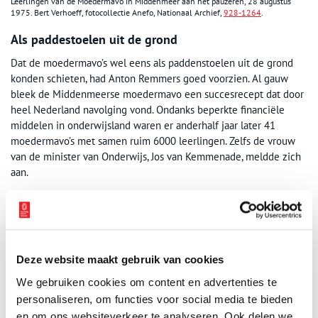
Leerlingen van de Moedermavo in Middenmeer aan het pauzeren, 28 augustus
1975. Bert Verhoeff, fotocollectie Anefo, Nationaal Archief,
928-1264
.
Als paddestoelen uit de grond
Dat de moedermavo’s wel eens als paddenstoelen uit de grond
konden schieten, had Anton Remmers goed voorzien. Al gauw
bleek de Middenmeerse moedermavo een succesrecept dat door
heel Nederland navolging vond. Ondanks beperkte financiële
middelen in onderwijsland waren er anderhalf jaar later 41
moedermavo’s met samen ruim 6000 leerlingen. Zelfs de vrouw
van de minister van Onderwijs, Jos van Kemmenade, meldde zich
aan.
De vrouwen hadden verschillende redenen om opnieuw in de
schoolbanken te stappen. Sommigen deden dit puur voor hun
eigen ontwikkeling. Zij wilden correct Nederlands leren schrijven,
of zich verdiepen in iets wat zij interessant vonden. Anderen
Deze website maakt gebruik van cookies
wilden hun man helpen in de boekhouding – het vak ‘Handel’ was
bijzonder populair – of volgden vakken waar hun schoolgaande
We gebruiken cookies om content en advertenties te
kinderen moeite mee hadden. Toen bleek dat veel vrouwen na de
personaliseren, om functies voor social media te bieden
mavo graag nog verder wilden doorleren, ontstonden er al binnen
en om ons websiteverkeer te analyseren. Ook delen we