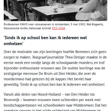
Eindexamen MAVO voor volwassenen in Amsterdam, 3 mei 1982. Rob Bogaerts,
fotocollectie Anefo, Nationaal Archief,
932-1360
.
‘Sinds ik op school ben kan ik iedereen wel
omhelzen’
Over de motivatie van zijn leerlingen hoefde Remmers zich geen
zorgen te maken.
Telegraaf
-journaliste Thea Detiger maakte in de
eerste week een rondje langs de schoolgaande moeders, en trof
bijzonder enthousiaste vrouwen aan. De oudste leerlinge was de
zestigjarige mevrouw De Bruin uit Den Helder, die over de
moedermavo had gelezen bij de kapper. Het beviel haar
geweldig. ‘Sinds ik op school ben kan ik iedereen wel omhelzen’.
Vanuit alle delen van Noord-Holland – van Den Helder tot
Beverwijk – kwamen vrouwen twee ochtenden per week met
boodschappentassen vol schoolboeken naar Middenmeer. Dat het
openbaar vervoer in het wijde polderland van Middenmeer te