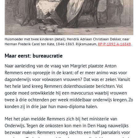
Huismoeder met twee kinderen (detail). Hendrik Adriaan Christiaan Dekker, naar
Herman Frederik Carel ten Kate, 1846-1863. Rijksmuseum,
RP-P-1892-A-16849
.
Maar eerst: bureaucratie
Naar aanleiding van de vraag van Margriet plaatste Anton
Remmers een oproepje in de krant: of er meer animo was voor
dagonderwijs voor volwassen vrouwen? Dat was er zeker. Vanuit
het hele land kreeg Remmers dolenthousiaste berichten. Vol
goede moed ontwikkelde hij een mavocursus waarbij vrouwen
twee à drie ochtenden per week middelbaar onderwijs kregen. Zo
konden zij in drie jaar hun mavo-diploma halen.
Met het plan meldde Remmers zich bij het ministerie van
Onderwijs. Tegen de onkosten kon men in Den Haag nauwelijks
bezwaar maken: Remmers vroeg slechts een half jaarsalaris voor