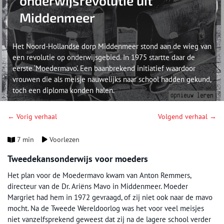
onderwijsrevolutie uit
Middenmeer
Het Noord-Hollandse dorp Middenmeer stond aan de wieg van
een revolutie op onderwijsgebied. In 1975 startte daar de
eerste ‘Moedermavo’. Een baanbrekend initiatief waardoor
vrouwen die als meisje nauwelijks naar school hadden gekund,
toch een diploma konden halen.
← Vorig verhaal
Volgend verhaal →
7 min
Voorlezen
Tweedekansonderwijs voor moeders
Het plan voor de Moedermavo kwam van Anton Remmers,
directeur van de Dr. Ariëns Mavo in Middenmeer. Moeder
Margriet had hem in 1972 gevraagd, of zij niet ook naar de mavo
mocht. Na de Tweede Wereldoorlog was het voor veel meisjes
niet vanzelfsprekend geweest dat zij na de lagere school verder