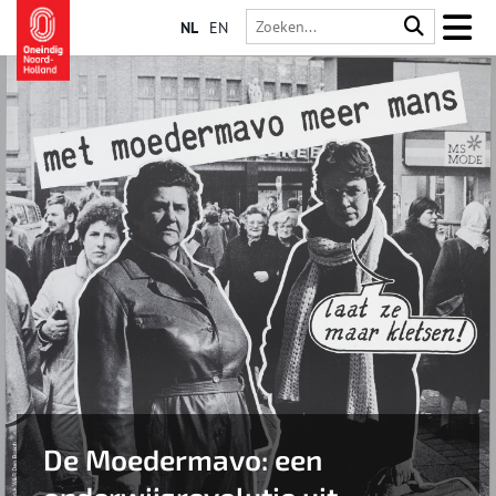
NL
EN
De Moedermavo: een