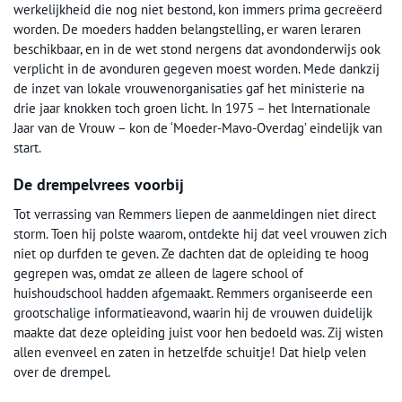
werkelijkheid die nog niet bestond, kon immers prima gecreëerd
worden. De moeders hadden belangstelling, er waren leraren
beschikbaar, en in de wet stond nergens dat avondonderwijs ook
verplicht in de avonduren gegeven moest worden. Mede dankzij
de inzet van lokale vrouwenorganisaties gaf het ministerie na
drie jaar knokken toch groen licht. In 1975 – het Internationale
Jaar van de Vrouw – kon de ‘Moeder-Mavo-Overdag’ eindelijk van
start.
De drempelvrees voorbij
Tot verrassing van Remmers liepen de aanmeldingen niet direct
storm. Toen hij polste waarom, ontdekte hij dat veel vrouwen zich
niet op durfden te geven. Ze dachten dat de opleiding te hoog
gegrepen was, omdat ze alleen de lagere school of
huishoudschool hadden afgemaakt. Remmers organiseerde een
grootschalige informatieavond, waarin hij de vrouwen duidelijk
maakte dat deze opleiding juist voor hen bedoeld was. Zij wisten
allen evenveel en zaten in hetzelfde schuitje! Dat hielp velen
over de drempel.