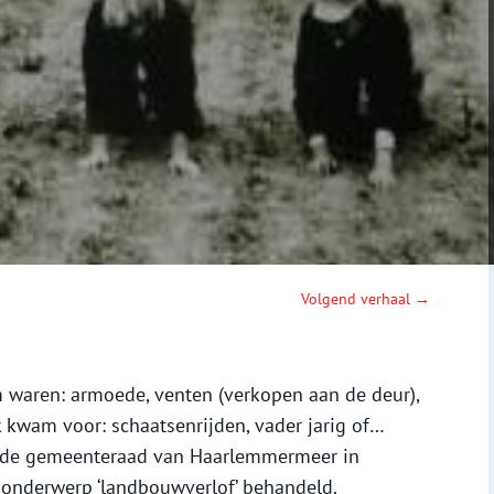
Volgend verhaal →
 waren: armoede, venten (verkopen aan de deur),
 kwam voor: schaatsenrijden, vader jarig of…
n de gemeenteraad van Haarlemmermeer in
 onderwerp ‘landbouwverlof’ behandeld.