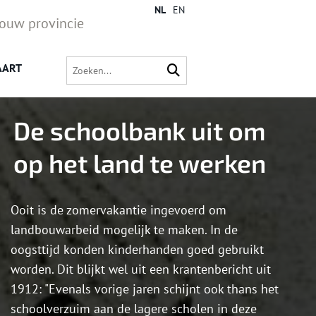
NL
EN
jouw provincie
AART
De schoolbank uit om
op het land te werken
Ooit is de zomervakantie ingevoerd om
landbouwarbeid mogelijk te maken. In de
oogsttijd konden kinderhanden goed gebruikt
worden. Dit blijkt wel uit een krantenbericht uit
1912: "Evenals vorige jaren schijnt ook thans het
schoolverzuim aan de lagere scholen in deze