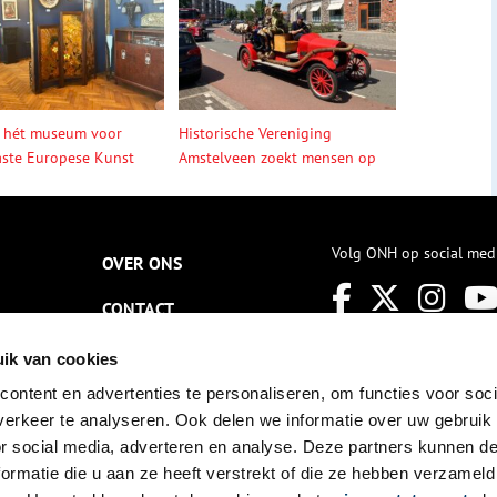
 hét museum voor
Historische Vereniging
ste Europese Kunst
Amstelveen zoekt mensen op
Volg ONH op social med
OVER ONS
CONTACT
NIEUWSBRIEF
ik van cookies
ontent en advertenties te personaliseren, om functies voor soci
DISCLAIMER
erkeer te analyseren. Ook delen we informatie over uw gebruik
PRIVACY
or social media, adverteren en analyse. Deze partners kunnen 
ormatie die u aan ze heeft verstrekt of die ze hebben verzameld
TOEGANKELIJKHEID