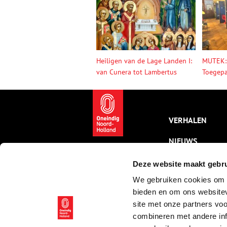
Heiligen van de Lage Landen I:
MUTEK:
van Cunera tot Lambertus
Toegepa
VERHALEN
NIEUWS
KALENDER
Deze website maakt gebru
We gebruiken cookies om c
THEMA’S
bieden en om ons websitev
ACTIVITEITEN
site met onze partners vo
combineren met andere inf
VIDEO’S