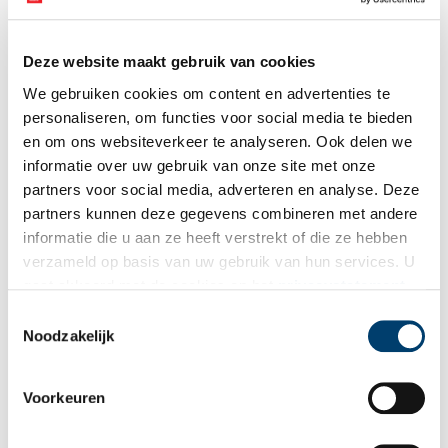
Albers, L.H. Landgoederen van Zuid-Kennemerland, 1984
Andela, G. Tuin- en landschapsarchitect Hans Warnau, 2006
Deze website maakt gebruik van cookies
Bertram, Christian, Noordholland Arcadia, 2005
We gebruiken cookies om content en advertenties te
Oldenburger-Ebbers, Carla S., Anne Mieke Backer en Eric Blok.
personaliseren, om functies voor social media te bieden
Gids voor de Nederlandse tuin- en landschapsarchitectuur, Deel
en om ons websiteverkeer te analyseren. Ook delen we
West, 1998
Publicatiedatum: 30/04/2012
informatie over uw gebruik van onze site met onze
partners voor social media, adverteren en analyse. Deze
partners kunnen deze gegevens combineren met andere
informatie die u aan ze heeft verstrekt of die ze hebben
verzameld op basis van uw gebruik van hun services. U
Ontvang de nieuwsbrief
gaat akkoord met de cookies en het
privacystatement
als u onze website blijft gebruiken.
Wilt u op de hoogte blijven van de mooiste verhalen en het
Toestemmingsselectie
Noodzakelijk
laatste erfgoednieuws? Schrijf u dan nu in voor onze
wekelijkse nieuwsbrief!
Voorkeuren