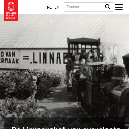
NL
EN