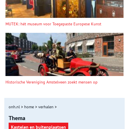
MUTEK: hét museum voor Toegepaste Europese Kunst
Historische Vereniging Amstelveen zoekt mensen op
onh.nl
>
home
>
verhalen
>
Thema
Kastelen en buitenplaatsen