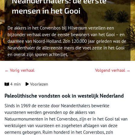
Neanderthalers: de eerste
mensen in het Gooi
De akkers in het Corversbos bij Hilversum vertellen een
bijzonder verhaal over de eerste bewoners van het Gooi – en
daarmee van Noord-Holland. Zo’n 120.000 jaar geleden was de
Neanderthaler de allereerste mens die voet zette in het Gooi
en overal zijn sporen achterliet.
← Vorig verhaal
Volgend verhaal →
4 min
Voorlezen
Paleolithische vondsten ook in westelijk Nederland
Sinds in 1969 de eerste door Neanderthalers bewerkte
vuurstenen werden gevonden op de akkers van
Natuurmonumenten in het Corversbos, zijn er in het Gooi tal van
werktuigen van vuursteen en zogeheten afslagen van deze
oermens geborgen. Ruim honderd in het Corversbos, zo’n