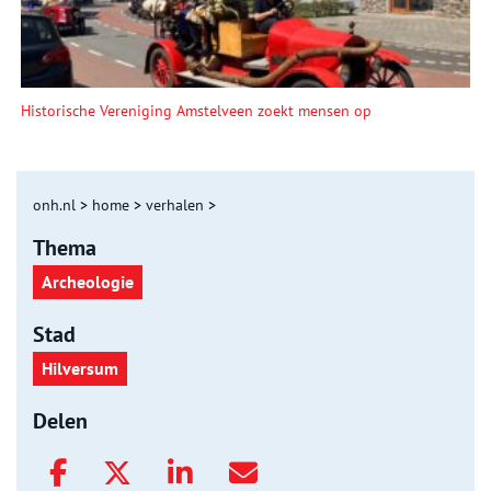
Historische Vereniging Amstelveen zoekt mensen op
onh.nl
>
home
>
verhalen
>
Thema
Archeologie
Stad
Hilversum
Delen