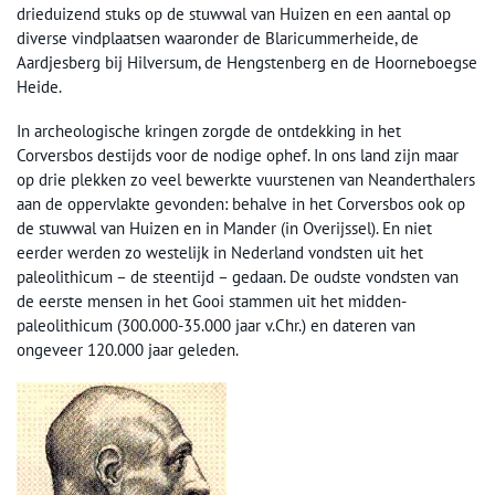
drieduizend stuks op de stuwwal van Huizen en een aantal op
diverse vindplaatsen waaronder de Blaricummerheide, de
Aardjesberg bij Hilversum, de Hengstenberg en de Hoorneboegse
Heide.
In archeologische kringen zorgde de ontdekking in het
Corversbos destijds voor de nodige ophef. In ons land zijn maar
op drie plekken zo veel bewerkte vuurstenen van Neanderthalers
aan de oppervlakte gevonden: behalve in het Corversbos ook op
de stuwwal van Huizen en in Mander (in Overijssel). En niet
eerder werden zo westelijk in Nederland vondsten uit het
paleolithicum – de steentijd – gedaan. De oudste vondsten van
de eerste mensen in het Gooi stammen uit het midden-
paleolithicum (300.000-35.000 jaar v.Chr.) en dateren van
ongeveer 120.000 jaar geleden.