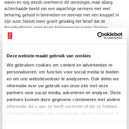
waren en nog steeds overheerst dit stereotype, maar allang
achterhaalde beeld van een aapachtige oermens met veel
beharing, gehuld in berevellen en steevast met een knuppel in
zijn vuist. Steeds meer groeit gelukkig het besef dat de
Neanderthalers geen brute holenmensen waren. Veeleer
vormden ze een mensensoort die op veel vlakken superieur was
aan de huidige mens. Zo waren ze veel beter opgewassen tegen
de zware klimatologische omstandigheden waarin zij leefden,
zo’n twee keer krachtiger en in de jacht konden ze het opnemen
Deze website maakt gebruik van cookies
tegen de grootste roofdieren. Ook op intellectueel gebied waren
We gebruiken cookies om content en advertenties te
zij niet onontwikkeld. Ze leefden en jaagden immers in groepen,
wat een goede coördinatie, planning, communicatie en
personaliseren, om functies voor social media te bieden
vaardigheden vergde.
en om ons websiteverkeer te analyseren. Ook delen we
informatie over uw gebruik van onze site met onze
Verdwenen?
partners voor social media, adverteren en analyse. Deze
De oorzaak van het verdwijnen van de Neanderthalers na een
partners kunnen deze gegevens combineren met andere
periode van ruim 200.000 jaar (de huidige mens bestaat pas zo’n
informatie die u aan ze heeft verstrekt of die ze hebben
50.000 jaar) was lange tijd een groot raadsel. Uit recent DNA-
verzameld op basis van uw gebruik van hun services. U
onderzoek blijkt dat in de moderne mens nog een beetje
gaat akkoord met de cookies en het
privacystatement
Neanderthaler-DNA is terug te vinden. De theorie is nu dat de
als u onze website blijft gebruiken.
Toestemmingsselectie