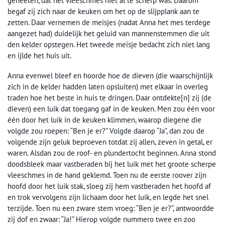
geheeten, dat het vleeschmes niet al te scherp was. Daarom
begaf zij zich naar de keuken om het op de slijpplank aan te
zetten. Daar vernemen de meisjes (nadat Anna het mes terdege
aangezet had) duidelijk het geluid van mannenstemmen die uit
den kelder opstegen. Het tweede meisje bedacht zich niet lang
en ijlde het huis uit.
Anna evenwel bleef en hoorde hoe de dieven (die waarschijnlijk
zich in de kelder hadden laten opsluiten) met elkaar in overleg
traden hoe het beste in huis te dringen. Daar ontdekte[n] zij (de
dieven) een luik dat toegang gaf in de keuken. Men zou één voor
één door het luik in de keuken klimmen, waarop diegene die
volgde zou roepen: “Ben je er?” Volgde daarop “Ja”, dan zou de
volgende zijn geluk beproeven totdat zij allen, zeven in getal, er
waren. Alsdan zou de roof- en plundertocht beginnen. Anna stond
doodsbleek maar vastberaden bij het luik met het groote scherpe
vleeschmes in de hand geklemd. Toen nu de eerste roover zijn
hoofd door het luik stak, sloeg zij hem vastberaden het hoofd af
en trok vervolgens zijn lichaam door het luik, en legde het snel
terzijde. Toen nu een zware stem vroeg: “Ben je er?”, antwoordde
zij dof en zwaar: “Ja!” Hierop volgde nummero twee en zoo