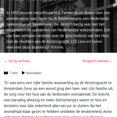
In 1892 stuurde mejuffrouw M.A. Ferwerda uit Amsterdam vier
anekdotes op naar Gerrit Jacob Boekenoogen, een Nederlands
taalkundige uit Wormerveer, die destijds bezig was met het
verzamelen en optekenen van Nederlandse volksverhalen. Één
van haar verhalen vertelde over de geschiedenis van het Huis
met de Hoofden aan de Keizersgracht 123. Lees en huiver
mee met deze bloederige historie.
← Vorig verhaal
Volgend verhaal →
7 min
Voorlezen
“Er was eens een rijke familie woonachtig op de Keizersgracht te
Amsterdam. Eens op een avond ging den heer met zijn familie uit,
de zorg voor het huis aan de bedienden overlatende. De knecht
was toevallig afwezig en twee dienstmeisjes waren te huis en
besloten voor alle zekerheid alles secuur te sluiten. Na het
avondmaal klaar gezet te hebben ontdekte de keukenmeid, Anna