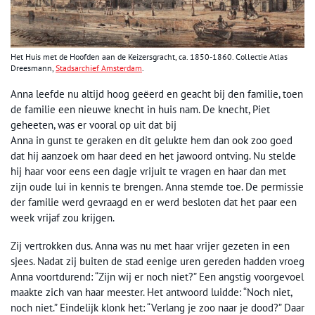
Het Huis met de Hoofden aan de Keizersgracht, ca. 1850-1860. Collectie Atlas
Dreesmann,
Stadsarchief Amsterdam
.
Anna leefde nu altijd hoog geëerd en geacht bij den familie, toen
de familie een nieuwe knecht in huis nam. De knecht, Piet
geheeten, was er vooral op uit dat bij
Anna in gunst te geraken en dit gelukte hem dan ook zoo goed
dat hij aanzoek om haar deed en het jawoord ontving. Nu stelde
hij haar voor eens een dagje vrijuit te vragen en haar dan met
zijn oude lui in kennis te brengen. Anna stemde toe. De permissie
der familie werd gevraagd en er werd besloten dat het paar een
week vrijaf zou krijgen.
Zij vertrokken dus. Anna was nu met haar vrijer gezeten in een
sjees. Nadat zij buiten de stad eenige uren gereden hadden vroeg
Anna voortdurend: “Zijn wij er noch niet?” Een angstig voorgevoel
maakte zich van haar meester. Het antwoord luidde: “Noch niet,
noch niet.” Eindelijk klonk het: “Verlang je zoo naar je dood?” Daar