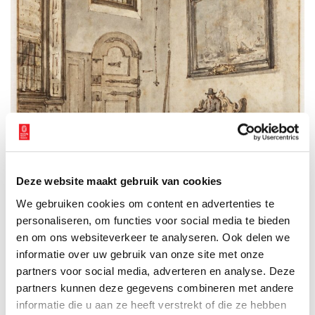
Deze website maakt gebruik van cookies
Het voorhuis in het Huis met de Hoofden, 1817. Collectie Atlas Splitgerber,
Stadsarchief Amsterdam
.
We gebruiken cookies om content en advertenties te
Eenmaal in vrijheid liep zij door tot dat zij aan een boerderij
personaliseren, om functies voor social media te bieden
kwam. Dit was juist een boer die wel eens hooi enz. aan haar heer
en om ons websiteverkeer te analyseren. Ook delen we
leverde en nu smeekte zij hem haar te verbergen en zoo spoedig
informatie over uw gebruik van onze site met onze
mogelijk naar A[msterdam] te brengen. De boer die juist een
partners voor social media, adverteren en analyse. Deze
kolos[s]alen hooiwagen had klaargemaakt en den volgende[n]
partners kunnen deze gegevens combineren met andere
dag naar A[msterdam] er mee ging, besloot Anna hierin te
informatie die u aan ze heeft verstrekt of die ze hebben
verbergen. Zij verzocht hem haar vlak vooraan een plaats te