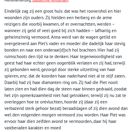
Monumentenzorg,
Stadsarchief Amsterdam
.
Eindelijk zag zij een groot huis: dat was het roovershol en hier
woonden zijn ouders. Zij hielden een herberg en de arme
reizigers die voorbij kwamen, of er overnachtten, werden –
wanneer zij geld of veel goed bij zich hadden – lafhartig en
geheimzinnig vermoord. Anna werd van de wagen getild en
overgeleverd aan Piet’s vader en moeder die dadelijk haar stevig
bonden en naar een onderaar[d]sch hol brachten. Hier had zij
ruimschoots den tijd na te denken. Haar tegenwoordigheid van
geest had haar echter geen oogenblik verlaten en zij had, terwijl
zij gebonden werd, gezorgd door sterke uitzetting van haar
spieren, enz. dat de koorden haar naderhand niet al te stijf zaten.
Daarbij had zij haar diamanten ring om. Zij had die Piet nooit
laten zien en had dien dag de steen naar binnen gedraaid, zoodat
het zijn opmerkzaamheid niet had getrokken; terwijl zij nu zat te
overleggen hoe te ontvluchten, hoorde zij (daar zij een
verbazend sterk gehoor bezat) beraadslagen of zij dien avond dan
wel den volgenden morgen vermoord zou worden. Haar Piet was
ervoor haar dien zelfden avond te vermoorden, daar hij haar
vastberaden karakter en moed