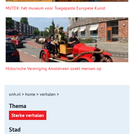
MUTEK: hét museum voor Toegepaste Europese Kunst
Historische Vereniging Amstelveen zoekt mensen op
onh.nl
>
home
>
verhalen
>
Thema
Sterke verhalen
Stad