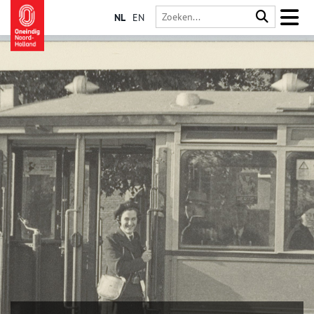
NL
EN