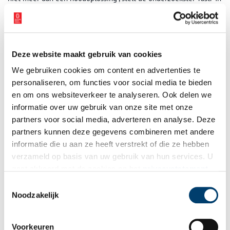
omringende landen heeft de inzet van vrouwen op de
arbeidsmarkt vaak wel iets veranderd. Ook in een aantal
Nederlandse plaatsen was de vrouwelijke inbreng bij de
vervoersbedrijven er eentje van permanente aard. “Maar die
Deze website maakt gebruik van cookies
conductrices wáren al aan het werk, die werden niet even snel
ingevlogen toen de nood hoog was.”
We gebruiken cookies om content en advertenties te
personaliseren, om functies voor social media te bieden
Het volledige artikel van Angelique van der Pol (journalist en
en om ons websiteverkeer te analyseren. Ook delen we
onderzoeker bij
Verhalenschat
) is in het aprilnummer van
Ons
informatie over uw gebruik van onze site met onze
Amsterdam
te lezen.
partners voor social media, adverteren en analyse. Deze
Publicatiedatum: 08/03/2018
partners kunnen deze gegevens combineren met andere
informatie die u aan ze heeft verstrekt of die ze hebben
verzameld op basis van uw gebruik van hun services. U
gaat akkoord met de cookies en het
privacystatement
als u onze website blijft gebruiken.
Toestemmingsselectie
Ontvang de nieuwsbrief
Noodzakelijk
Wilt u op de hoogte blijven van de mooiste verhalen en het
laatste erfgoednieuws? Schrijf u dan nu in voor onze
Voorkeuren