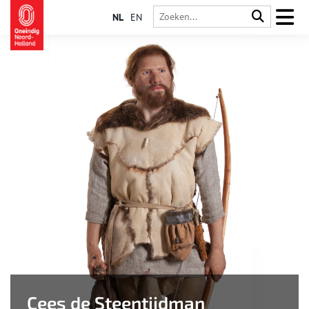
NL
EN
Cees de Steentijdman