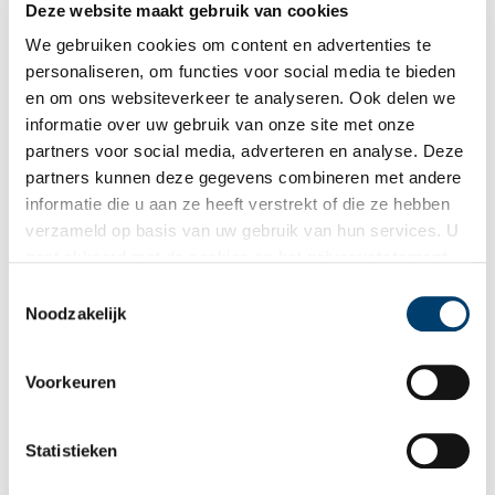
Publicatiedatum: 23/09/2014
Deze website maakt gebruik van cookies
We gebruiken cookies om content en advertenties te
personaliseren, om functies voor social media te bieden
en om ons websiteverkeer te analyseren. Ook delen we
informatie over uw gebruik van onze site met onze
Ontvang de nieuwsbrief
partners voor social media, adverteren en analyse. Deze
Wilt u op de hoogte blijven van de mooiste verhalen en het
partners kunnen deze gegevens combineren met andere
laatste erfgoednieuws? Schrijf u dan nu in voor onze
informatie die u aan ze heeft verstrekt of die ze hebben
wekelijkse nieuwsbrief!
verzameld op basis van uw gebruik van hun services. U
gaat akkoord met de cookies en het
privacystatement
als u onze website blijft gebruiken.
Toestemmingsselectie
Noodzakelijk
Bij inschrijving gaat u akkoord met ons
privacybeleid
.
Voorkeuren
Aanvullingen
Statistieken
Vul deze informatie aan of geef een reactie.