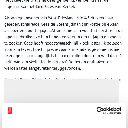
Het skelet werd al snel Cees genoemd, vernoemd naar de
eigenaar van het land, Cees van Berkel.
Als vroege inwoner van West-Friesland, zo’n 4,5 duizend jaar
geleden, scharrelde Cees de Steentijdman zijn kostje bij elkaar
als boer en door te jagen. Al sinds mensen voor het eerst rechtop
lopen, gebruiken ze hun benen en voeten om te jagen en voedsel
te zoeken. Cees heeft hoogstwaarschijnlijk ook letterlijk gelopen
voor zijn leven: hoe hij precies aan zijn einde is gekomen is niet
te zeggen, maar mogelijk is hij aangevallen door een wild dier. De
helft van zijn skelet lag in het graf. De benen ontbraken, en
werden later aangevreten teruggevonden.
Cees de Steentijdman is inmiddels gereconstrueerd op basis van
het gevonden skelet. Hij heeft een gezicht gekregen. Vanaf
januari 2015 is hij in zijn steentijduitrusting te bewonderen in
Huis van Hilde, Archeologiemuseum van de provincie Noord-
Holland.
Please accept
statistics, marketing
cookies to watch this
video.