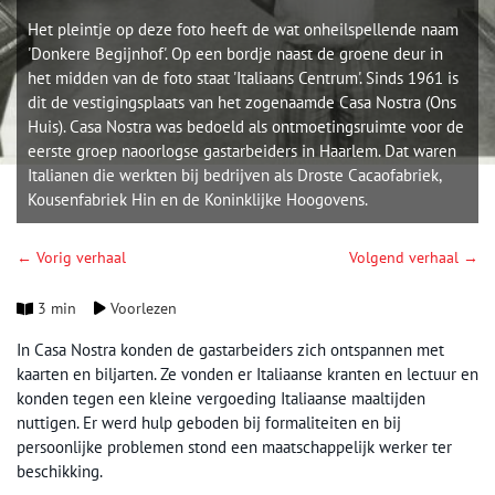
Het pleintje op deze foto heeft de wat onheilspellende naam
'Donkere Begijnhof'. Op een bordje naast de groene deur in
het midden van de foto staat 'Italiaans Centrum'. Sinds 1961 is
dit de vestigingsplaats van het zogenaamde Casa Nostra (Ons
Huis). Casa Nostra was bedoeld als ontmoetingsruimte voor de
eerste groep naoorlogse gastarbeiders in Haarlem. Dat waren
Italianen die werkten bij bedrijven als Droste Cacaofabriek,
Kousenfabriek Hin en de Koninklijke Hoogovens.
← Vorig verhaal
Volgend verhaal →
3 min
Voorlezen
In Casa Nostra konden de gastarbeiders zich ontspannen met
kaarten en biljarten. Ze vonden er Italiaanse kranten en lectuur en
konden tegen een kleine vergoeding Italiaanse maaltijden
nuttigen. Er werd hulp geboden bij formaliteiten en bij
persoonlijke problemen stond een maatschappelijk werker ter
beschikking.