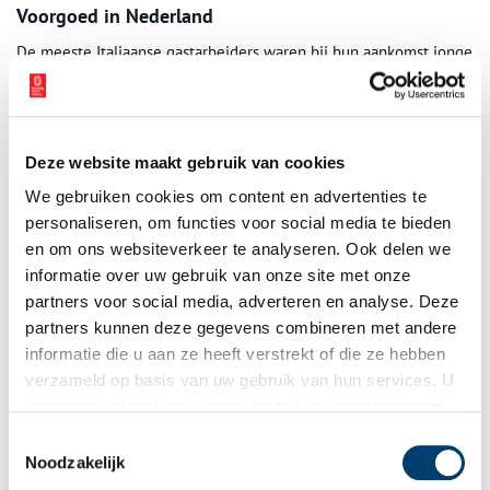
Voorgoed in Nederland
De meeste Italiaanse gastarbeiders waren bij hun aankomst jonge
mannen. Ze vielen op en tot verontrusting van de autochtone
jongelingen waren veel Nederlandse meisjes erg in hen
geïnteresseerd. In de jaarverslagen van de Haarlemse
vreemdelingendienst kunnen we lezen dat dit niet altijd
Deze website maakt gebruik van cookies
probleemloos verliep.
We gebruiken cookies om content en advertenties te
Sommige Nederlandse meisjes verwachtten meer van hun
personaliseren, om functies voor social media te bieden
Italiaanse vrienden dat die bereid waren te geven. Toch sloten
en om ons websiteverkeer te analyseren. Ook delen we
veel Italianen huwelijken met Nederlandse vrouwen en vestigden
informatie over uw gebruik van onze site met onze
zich voorgoed in Nederland. Nog steeds komen Italianen
partners voor social media, adverteren en analyse. Deze
regelmatig naar het Casa Nostra om met elkaar een stukje
partners kunnen deze gegevens combineren met andere
Italiaanse cultuur in stand te houden. Ze zijn alleen niet zo jong
informatie die u aan ze heeft verstrekt of die ze hebben
meer.
verzameld op basis van uw gebruik van hun services. U
Bronnen
gaat akkoord met de cookies en het
privacystatement
als u onze website blijft gebruiken.
Toestemmingsselectie
H.F.L. Wals red., Peregrinus in het zilver. 25 Jaar welzijnswerk
Noodzakelijk
buitenlanders (Beverwijk 1981)
Jaarverslagen stichting Peregrinus 1964-1966 en 1975-1976.