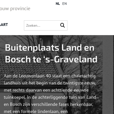
NL
EN
jouw provincie
AART
Buitenplaats Land en
Bosch te ‘s-Graveland
Aan de Leeuwenlaan 40 staat een chaletachtig
landhuis uit het begin van de twintigste eeuw,
met rechts daarvan een achttiende-eeuwse
tuinkoepel. In de achterliggende tuin van Land
en Bosch zijn verschillende fases herkenbaar,
met een formele lindenlaan, een