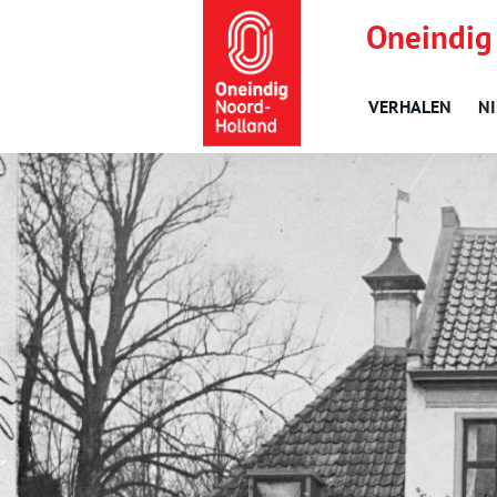
Oneindig
VERHALEN
N