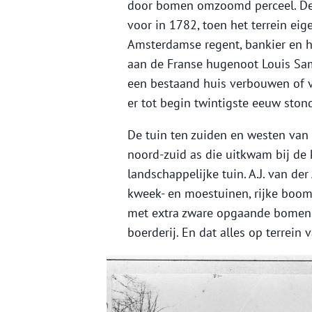
door bomen omzoomd perceel. De 
voor in 1782, toen het terrein e
Amsterdamse regent, bankier en ha
aan de Franse hugenoot Louis Samu
een bestaand huis verbouwen of v
er tot begin twintigste eeuw ston
De tuin ten zuiden en westen van 
noord-zuid as die uitkwam bij de 
landschappelijke tuin. A.J. van de
kweek- en moestuinen, rijke boom
met extra zware opgaande bomen, 
boerderij. En dat alles op terrein