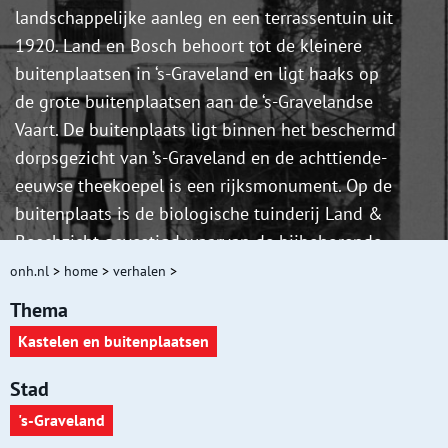
landschappelijke aanleg en een terrassentuin uit
1920. Land en Bosch behoort tot de kleinere
buitenplaatsen in ‘s-Graveland en ligt haaks op
de grote buitenplaatsen aan de ‘s-Gravelandse
Vaart. De buitenplaats ligt binnen het beschermd
dorpsgezicht van ’s-Graveland en de achttiende-
eeuwse theekoepel is een rijksmonument. Op de
buitenplaats is de biologische tuinderij Land &
Boschzicht gevestigd waarvan de bijbehorende
landwinkel en het restaurant dinsdag t/m
onh.nl
>
home
>
verhalen
>
zaterdag zijn geopend. Het parkbos achter het
Thema
huis is opengesteld voor wandelaars.
Kastelen en buitenplaatsen
Stad
's-Graveland